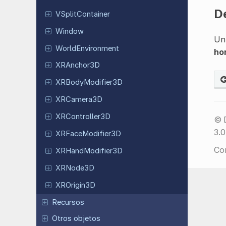
D
VSplit
Container
Window
Un 
World
Environment
ho
XRAnchor
3D
XRBody
Modifier
3D
XRCamera
3D
XRController
3D
© 
3.0
XRFace
Modifier
3D
Co
XRHand
Modifier
3D
XRNode3D
XROrigin
3D
Recursos
Otros objetos