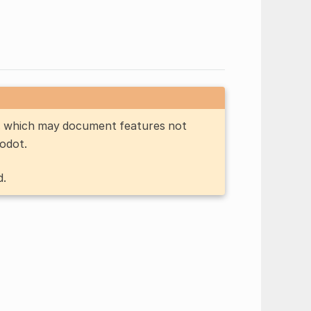
n, which may document features not
Godot.
d.