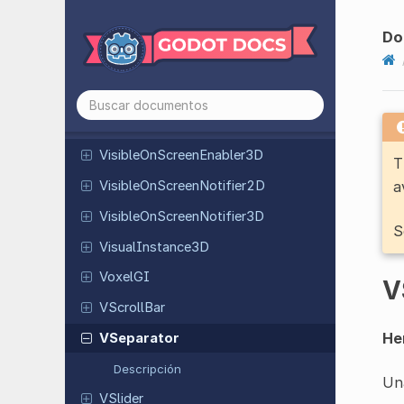
VFlow
Container
Video
Stream
Player
Do
Viewport
Virtual
Joystick
Visible
On
Screen
Enabler
2D
Visible
On
Screen
Enabler
3D
T
Visible
On
Screen
Notifier
2D
a
Visible
On
Screen
Notifier
3D
S
Visual
Instance
3D
VoxelGI
V
VScroll
Bar
He
VSeparator
Descripción
Una
VSlider