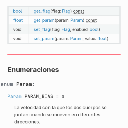
bool
get_flag
(flag:
Flag
)
const
float
get_param
(param:
Param
)
const
void
set_flag
(flag:
Flag
, enabled:
bool
)
void
set_param
(param:
Param
, value:
float
)
Enumeraciones
enum
Param
:
Param
PARAM_BIAS
=
0
La velocidad con la que los dos cuerpos se
juntan cuando se mueven en diferentes
direcciones.