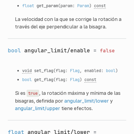
float
get_param
(param:
Param
)
const
La velocidad con la que se corrige la rotación a
través del eje perpendicular a la bisagra.
bool
angular_limit/enable
=
false
void
set_flag
(flag:
Flag
, enabled:
bool
)
bool
get_flag
(flag:
Flag
)
const
Si es
, la rotación máxima y mínima de las
true
bisagras, definida por
angular_limit/lower
y
angular_limit/upper
tiene efectos.
float
angular_limit/lower
=