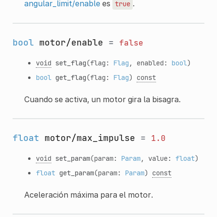
angular_limit/enable
es
.
true
bool
motor/enable
=
false
void
set_flag
(flag:
Flag
, enabled:
bool
)
bool
get_flag
(flag:
Flag
)
const
Cuando se activa, un motor gira la bisagra.
float
motor/max_impulse
=
1.0
void
set_param
(param:
Param
, value:
float
)
float
get_param
(param:
Param
)
const
Aceleración máxima para el motor.