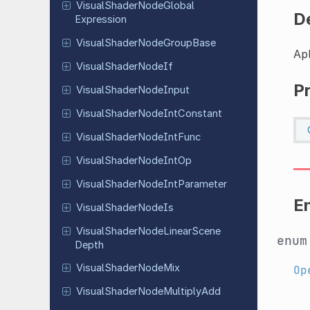
Visual
Shader
Node
Global
D
Expression
Visual
Shader
Node
Group
Base
Ap
Visual
Shader
Node
If
P
Visual
Shader
Node
Input
Visual
Shader
Node
Int
Constant
Visual
Shader
Node
Int
Func
Visual
Shader
Node
Int
Op
Visual
Shader
Node
Int
Parameter
E
Visual
Shader
Node
Is
Visual
Shader
Node
Linear
Scene
enu
Depth
Visual
Shader
Node
Mix
Op
Visual
Shader
Node
Multiply
Add