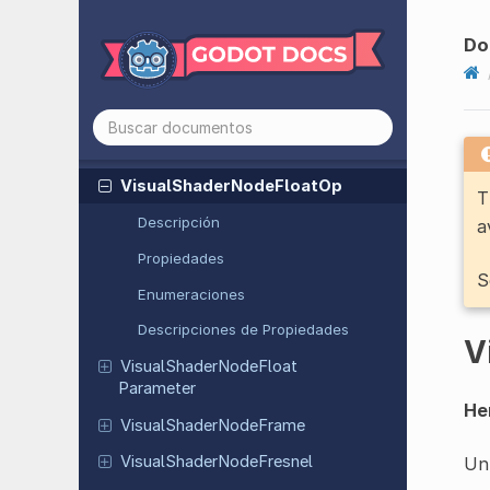
Visual
Shader
Node
Dot
Product
Visual
Shader
Node
Expression
Do
Visual
Shader
Node
Face
Forward
Visual
Shader
Node
Float
Constant
Visual
Shader
Node
Float
Func
Visual
Shader
Node
Float
Op
T
Descripción
a
Propiedades
S
Enumeraciones
Descripciones de Propiedades
V
Visual
Shader
Node
Float
Parameter
He
Visual
Shader
Node
Frame
Visual
Shader
Node
Fresnel
Un 