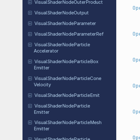
Visual
Shader
Node
Outer
Product
Op
Visual
Shader
Node
Output
Visual
Shader
Node
Parameter
Op
Visual
Shader
Node
Parameter
Ref
Visual
Shader
Node
Particle
Accelerator
Op
Visual
Shader
Node
Particle
Box
Emitter
Visual
Shader
Node
Particle
Cone
Velocity
Op
Visual
Shader
Node
Particle
Emit
Visual
Shader
Node
Particle
Op
Emitter
Visual
Shader
Node
Particle
Mesh
Emitter
Op
Visual
Shader
Node
Particle