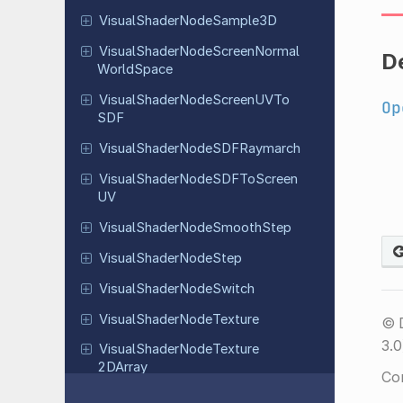
Visual
Shader
Node
Sample
3D
Visual
Shader
Node
Screen
Normal
D
World
Space
Visual
Shader
Node
Screen
UVTo
Op
SDF
Visual
Shader
Node
SDFRaymarch
Visual
Shader
Node
SDFTo
Screen
UV
Visual
Shader
Node
Smooth
Step
Visual
Shader
Node
Step
Visual
Shader
Node
Switch
Visual
Shader
Node
Texture
© 
3.0
Visual
Shader
Node
Texture
2DArray
Co
Visual
Shader
Node
Texture