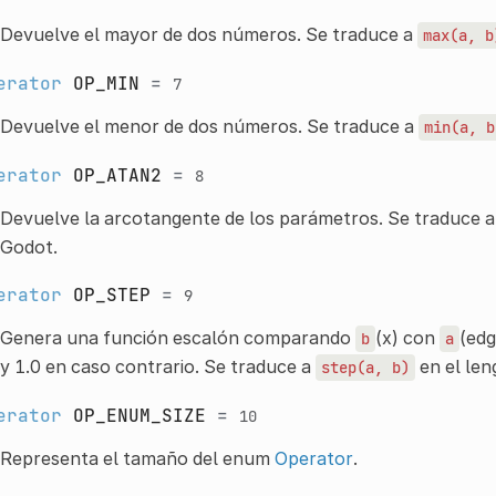
Devuelve el mayor de dos números. Se traduce a
max(a,
b
erator
OP_MIN
=
7
Devuelve el menor de dos números. Se traduce a
min(a,
b
erator
OP_ATAN2
=
8
Devuelve la arcotangente de los parámetros. Se traduce 
Godot.
erator
OP_STEP
=
9
Genera una función escalón comparando
(x) con
(edg
b
a
y 1.0 en caso contrario. Se traduce a
en el len
step(a,
b)
erator
OP_ENUM_SIZE
=
10
Representa el tamaño del enum
Operator
.