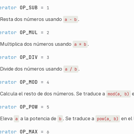
erator
OP_SUB
=
1
Resta dos números usando
.
a
-
b
erator
OP_MUL
=
2
Multiplica dos números usando
.
a
*
b
erator
OP_DIV
=
3
Divide dos números usando
.
a
/
b
erator
OP_MOD
=
4
Calcula el resto de dos números. Se traduce a
e
mod(a,
b)
erator
OP_POW
=
5
Eleva
a la potencia de
. Se traduce a
en el 
a
b
pow(a,
b)
erator
OP_MAX
=
6