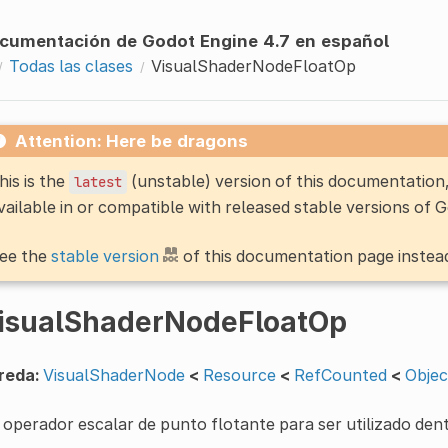
cumentación de Godot Engine 4.7 en español
Todas las clases
VisualShaderNodeFloatOp
Attention: Here be dragons
his is the
(unstable) version of this documentatio
latest
vailable in or compatible with released stable versions of 
ee the
stable version
of this documentation page instea
isualShaderNodeFloatOp
reda:
VisualShaderNode
<
Resource
<
RefCounted
<
Objec
operador escalar de punto flotante para ser utilizado dentr