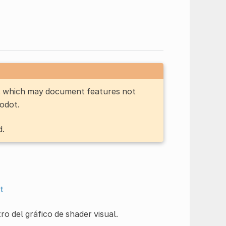
n, which may document features not
Godot.
d.
t
o del gráfico de shader visual.