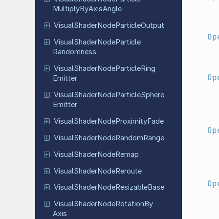
Multiply
By
Axis
Angle
Visual
Shader
Node
Particle
Output
Op
Visual
Shader
Node
Particle
Randomness
Visual
Shader
Node
Particle
Ring
Op
Emitter
Visual
Shader
Node
Particle
Sphere
Emitter
Visual
Shader
Node
Proximity
Fade
Op
Visual
Shader
Node
Random
Range
Visual
Shader
Node
Remap
Visual
Shader
Node
Reroute
Op
Visual
Shader
Node
Resizable
Base
Visual
Shader
Node
Rotation
By
Axis