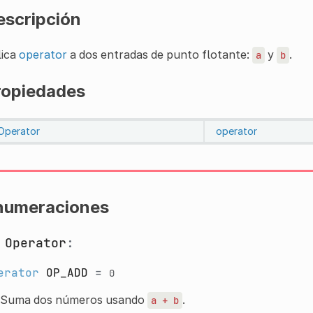
escripción
lica
operator
a dos entradas de punto flotante:
y
.
a
b
ropiedades
Operator
operator
numeraciones
m
Operator
:
erator
OP_ADD
=
0
Suma dos números usando
.
a
+
b