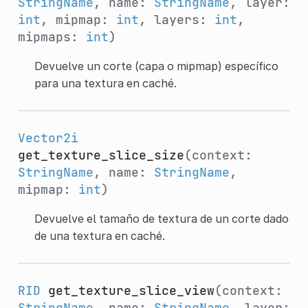
StringName
, name:
StringName
, layer:
int
, mipmap:
int
, layers:
int
,
mipmaps:
int
)
Devuelve un corte (capa o mipmap) específico
para una textura en caché.
Vector2i
get_texture_slice_size
(context:
StringName
, name:
StringName
,
mipmap:
int
)
Devuelve el tamaño de textura de un corte dado
de una textura en caché.
RID
get_texture_slice_view
(context:
StringName
, name:
StringName
, layer: