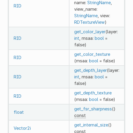
name:
StringName
,
RID
view_name:
StringName
, view:
RDTextureView
)
get_color_layer
(layer:
RID
int
, msaa:
bool
=
false)
get_color_texture
RID
(msaa:
bool
= false)
get_depth_layer
(layer:
RID
int
, msaa:
bool
=
false)
get_depth_texture
RID
(msaa:
bool
= false)
get_fsr_sharpness
()
float
const
get_internal_size
()
Vector2i
const