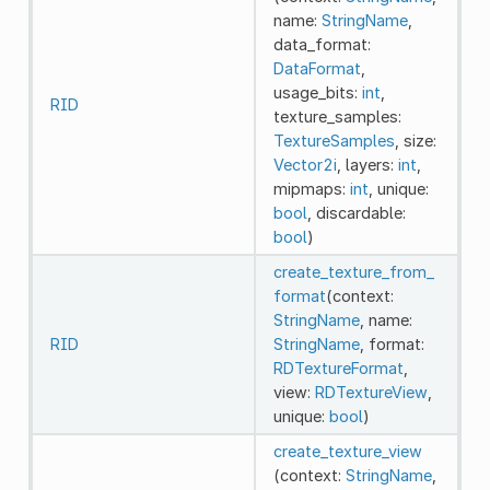
name:
StringName
,
data_format:
DataFormat
,
usage_bits:
int
,
RID
texture_samples:
TextureSamples
, size:
Vector2i
, layers:
int
,
mipmaps:
int
, unique:
bool
, discardable:
bool
)
create_texture_from_
format
(context:
StringName
, name:
RID
StringName
, format:
RDTextureFormat
,
view:
RDTextureView
,
unique:
bool
)
create_texture_view
(context:
StringName
,