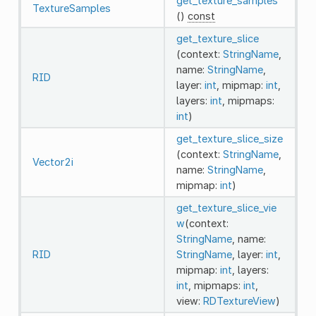
get_texture_samples
TextureSamples
()
const
get_texture_slice
(context:
StringName
,
name:
StringName
,
RID
layer:
int
, mipmap:
int
,
layers:
int
, mipmaps:
int
)
get_texture_slice_size
(context:
StringName
,
Vector2i
name:
StringName
,
mipmap:
int
)
get_texture_slice_vie
w
(context:
StringName
, name:
RID
StringName
, layer:
int
,
mipmap:
int
, layers:
int
, mipmaps:
int
,
view:
RDTextureView
)