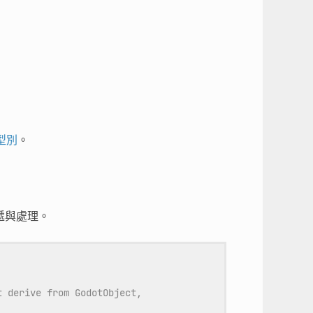
容型別
。
傳遞與處理。
t derive from GodotObject,