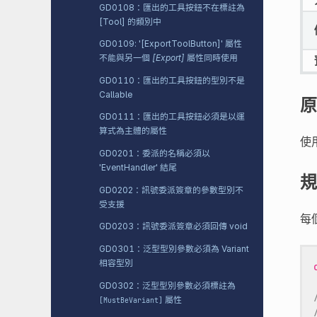
GD0108：匯出的工具按鈕不在標註為
[Tool] 的類別中
GD0109: '[ExportToolButton]' 屬性
不能與另一個
[Export]
屬性同時使用
GD0110：匯出的工具按鈕的型別不是
Callable
原
GD0111：匯出的工具按鈕必須是以運
算式為主體的屬性
使
GD0201：委派的名稱必須以
'EventHandler' 結尾
規
GD0202：訊號委派簽章的參數型別不
受支援
每
GD0203：訊號委派簽章必須回傳 void
GD0301：泛型型別參數必須為 Variant
相容型別
GD0302：泛型型別參數必須標註為
屬性
[MustBeVariant]