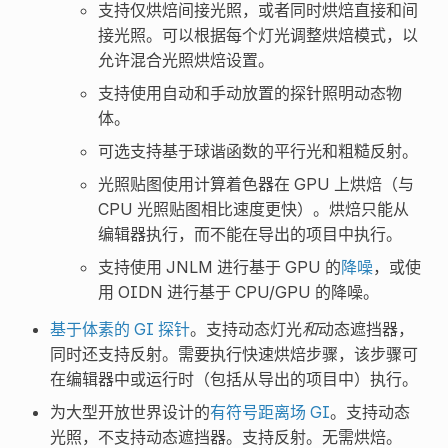
支持仅烘焙间接光照，或者同时烘焙直接和间
接光照。可以根据每个灯光调整烘焙模式，以
允许混合光照烘焙设置。
支持使用自动和手动放置的探针照明动态物
体。
可选支持基于球谐函数的平行光和粗糙反射。
光照贴图使用计算着色器在 GPU 上烘焙（与
CPU 光照贴图相比速度更快）。烘焙只能从
编辑器执行，而不能在导出的项目中执行。
支持使用 JNLM 进行基于 GPU 的
降噪
，或使
用 OIDN 进行基于 CPU/GPU 的降噪。
基于体素的 GI 探针
。支持动态灯光
和
动态遮挡器，
同时还支持反射。需要执行快速烘焙步骤，该步骤可
在编辑器中或运行时（包括从导出的项目中）执行。
为大型开放世界设计的
有符号距离场 GI
。支持动态
光照，不支持动态遮挡器。支持反射。无需烘焙。