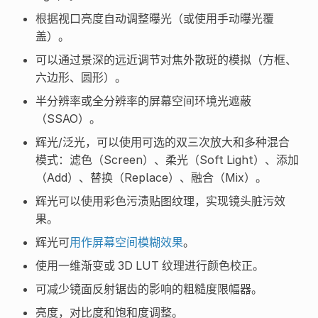
根据视口亮度自动调整曝光（或使用手动曝光覆
盖）。
可以通过景深的远近调节对焦外散斑的模拟（方框、
六边形、圆形）。
半分辨率或全分辨率的屏幕空间环境光遮蔽
（SSAO）。
辉光/泛光，可以使用可选的双三次放大和多种混合
模式：滤色（Screen）、柔光（Soft Light）、添加
（Add）、替换（Replace）、融合（Mix）。
辉光可以使用彩色污渍贴图纹理，实现镜头脏污效
果。
辉光可
用作屏幕空间模糊效果
。
使用一维渐变或 3D LUT 纹理进行颜色校正。
可减少镜面反射锯齿的影响的粗糙度限幅器。
亮度，对比度和饱和度调整。