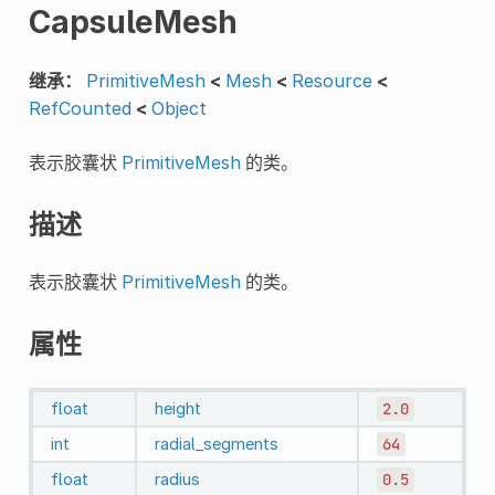
CapsuleMesh
继承：
PrimitiveMesh
<
Mesh
<
Resource
<
RefCounted
<
Object
表示胶囊状
PrimitiveMesh
的类。
描述
表示胶囊状
PrimitiveMesh
的类。
属性
float
height
2.0
int
radial_segments
64
float
radius
0.5