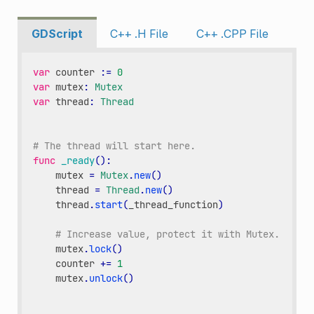
GDScript
C++ .H File
C++ .CPP File
var
counter
:
=
0
var
mutex
:
Mutex
var
thread
:
Thread
# The thread will start here.
func
_ready
():
mutex
=
Mutex
.
new
()
thread
=
Thread
.
new
()
thread
.
start
(
_thread_function
)
# Increase value, protect it with Mutex.
mutex
.
lock
()
counter
+=
1
mutex
.
unlock
()