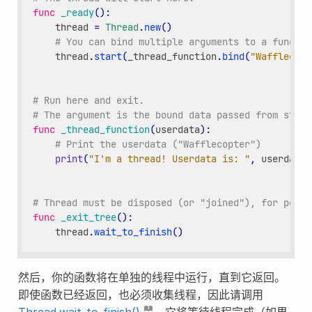
func
_ready
():
thread
=
Thread
.
new
()
# You can bind multiple arguments to a functio
thread
.
start
(
_thread_function
.
bind
(
"Wafflecopt
# Run here and exit.
# The argument is the bound data passed from start
func
_thread_function
(
userdata
):
# Print the userdata ("Wafflecopter")
print
(
"I'm a thread! Userdata is: "
,
userdata
)
# Thread must be disposed (or "joined"), for porta
func
_exit_tree
():
thread
.
wait_to_finish
()
然后，你的函数将在单独的线程中运行，直到它返回。
即使函数已经返回，也必须收集线程，因此请调用
Thread.wait_to_finish()
，它将等待线程完成（如果