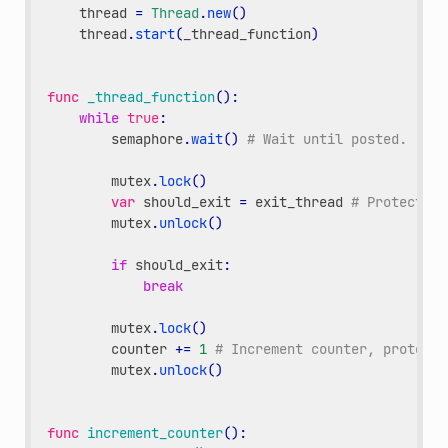
thread
=
Thread
.
new
()
thread
.
start
(
_thread_function
)
func
_thread_function
():
while
true
:
semaphore
.
wait
()
# Wait until posted.
mutex
.
lock
()
var
should_exit
=
exit_thread
# Protect wi
mutex
.
unlock
()
if
should_exit
:
break
mutex
.
lock
()
counter
+=
1
# Increment counter, protect 
mutex
.
unlock
()
func
increment_counter
():