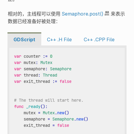
相对的，主线程可以使用
Semaphore.post()
来表示
数据已经准备好被处理：
GDScript
C++ .H File
C++ .CPP File
var
counter
:
=
0
var
mutex
:
Mutex
var
semaphore
:
Semaphore
var
thread
:
Thread
var
exit_thread
:
=
false
# The thread will start here.
func
_ready
():
mutex
=
Mutex
.
new
()
semaphore
=
Semaphore
.
new
()
exit_thread
=
false