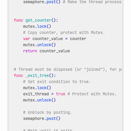
semaphore
.
post
()
# Make the thread process.
func
get_counter
():
mutex
.
lock
()
# Copy counter, protect with Mutex.
var
counter_value
=
counter
mutex
.
unlock
()
return
counter_value
# Thread must be disposed (or "joined"), for porta
func
_exit_tree
():
# Set exit condition to true.
mutex
.
lock
()
exit_thread
=
true
# Protect with Mutex.
mutex
.
unlock
()
# Unblock by posting.
semaphore
.
post
()
# Wait until it exits.