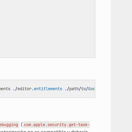
ments
./
editor
.
entitlements
./
path
/
to
/
Godot
.
app
(
ebugging
com.apple.security.get-task-
notarización no es compatible y debería