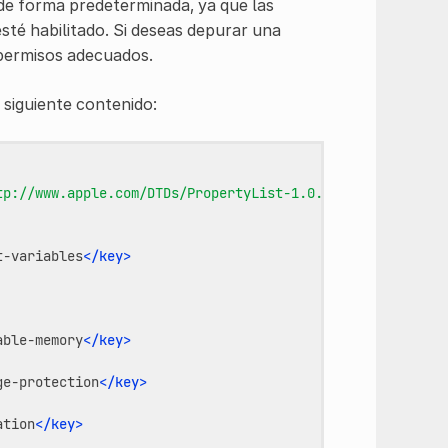
de forma predeterminada, ya que las
sté habilitado. Si deseas depurar una
s permisos adecuados.
 siguiente contenido:
tp://www.apple.com/DTDs/PropertyList-1.0.dtd">
t-variables
</key>
able-memory
</key>
ge-protection
</key>
ation
</key>