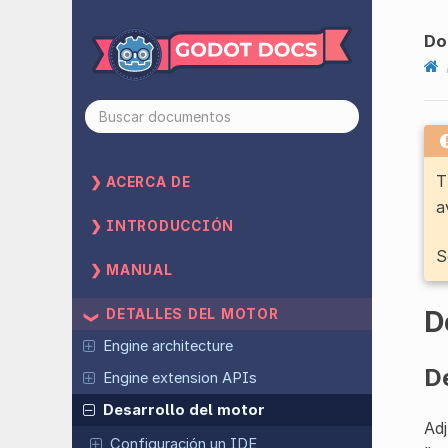
Do
T
ACERCA DE
a
INTRODUCCIÓN
S
MANUAL
D
DETALLES DEL MOTOR
Engine architecture
De
Engine extension APIs
Desarrollo del motor
Adj
Configuración un IDE