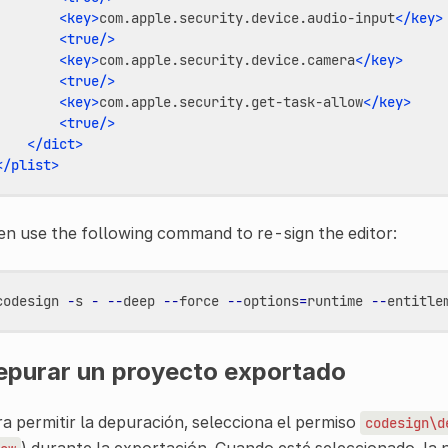
<key>
com.apple.security.device.audio-input
</key>
<true/>
<key>
com.apple.security.device.camera
</key>
<true/>
<key>
com.apple.security.get-task-allow
</key>
<true/>
</dict>
</plist>
n use the following command to re-sign the editor:
codesign
-
s
-
--
deep
--
force
--
options
=
runtime
--
entitle
epurar un proyecto exportado
a permitir la depuración, selecciona el permiso
codesign\d
) durante la exportación. Cuando esté seleccionado, la 