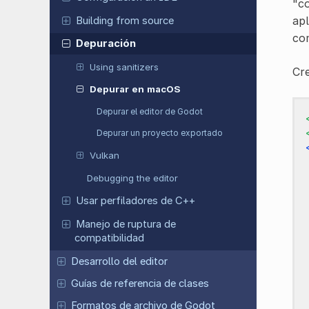
"co
apl
Building from source
com
Depuración
Using sanitizers
Cre
Depurar en macOS
Depurar el editor de Godot
Depurar un proyecto exportado
Vulkan
Debugging the editor
Usar perfiladores de C++
Manejo de ruptura de
compatibilidad
Desarrollo del editor
Guías de referencia de clases
Formatos de archivo de Godot