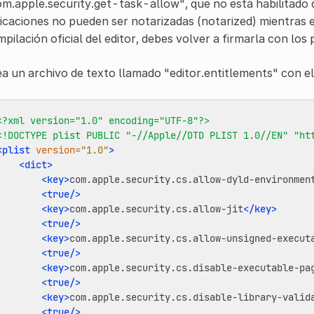
m.apple.security.get-task-allow", que no está habilitado 
icaciones no pueden ser notarizadas (notarized) mientras e
pilación oficial del editor, debes volver a firmarla con lo
a un archivo de texto llamado "editor.entitlements" con el
<?xml version="1.0" encoding="UTF-8"?>
<!DOCTYPE plist PUBLIC "-//Apple//DTD PLIST 1.0//EN" "ht
<plist
version=
"1.0"
>
<dict>
<key>
com.apple.security.cs.allow-dyld-environmen
<true/>
<key>
com.apple.security.cs.allow-jit
</key>
<true/>
<key>
com.apple.security.cs.allow-unsigned-execut
<true/>
<key>
com.apple.security.cs.disable-executable-pa
<true/>
<key>
com.apple.security.cs.disable-library-valid
<true/>