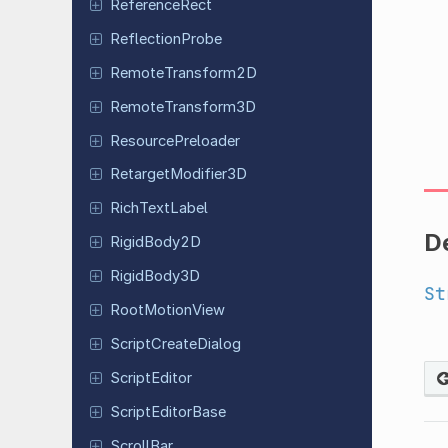
Reference
Rect
Reflection
Probe
Remote
Transform
2D
Remote
Transform
3D
Resource
Preloader
Retarget
Modifier
3D
Rich
Text
Label
D
Rigid
Body
2D
Rigid
Body
3D
St
Root
Motion
View
Script
Create
Dialog
Script
Editor
Script
Editor
Base
ScrollBar