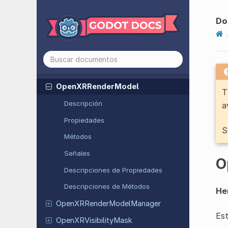
Open
XRComposition
Layer
Quad
Do
Open
XRHand
Open
XRInteraction
Profile
Editor
Open
XRInteraction
Profile
Editor
Base
Open
XRRender
Model
T
Descripción
a
Propiedades
S
Métodos
Señales
O
Descripciones de Propiedades
Descripciones de Métodos
He
Open
XRRender
Model
Manager
Es
Open
XRVisibility
Mask