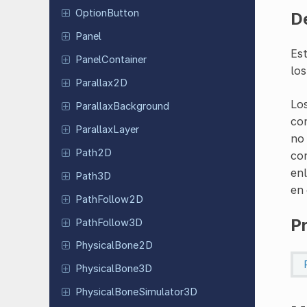
Option
Button
D
Panel
Es
Panel
Container
los
Parallax
2D
Los
Parallax
Background
con
Parallax
Layer
no 
Path2D
con
enl
Path3D
en 
Path
Follow
2D
P
Path
Follow
3D
Physical
Bone
2D
Physical
Bone
3D
Physical
Bone
Simulator
3D