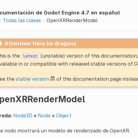
cumentación de Godot Engine 4.7 en español
Todas las clases
OpenXRRenderModel
Attention: Here be dragons
his is the
(unstable) version of this documentatio
latest
vailable in or compatible with released stable versions of 
ee the
stable version
of this documentation page instea
penXRRenderModel
reda:
Node3D
<
Node
<
Object
te nodo mostrará un modelo de renderizado de OpenXR.