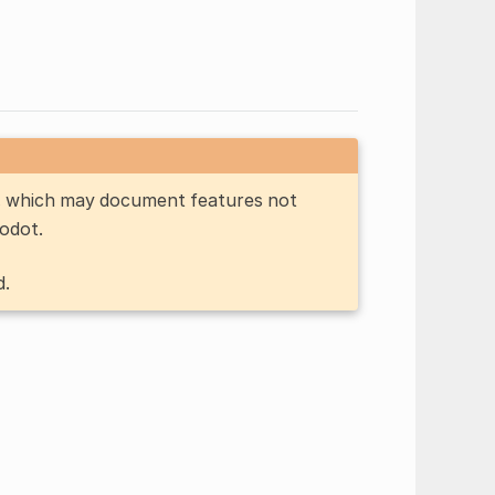
n, which may document features not
Godot.
d.