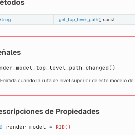
étodos
String
get_top_level_path
()
const
eñales
nder_model_top_level_path_changed
()
Emitida cuando la ruta de nivel superior de este modelo d
escripciones de Propiedades
D
render_model
=
RID()