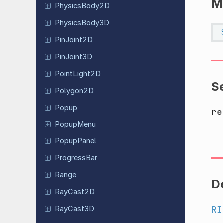
M
Physics
Body
2D
Physics
Body
3D
Pin
Joint
2D
Pin
Joint
3D
Point
Light
2D
S
Polygon2D
Popup
re
PopupMenu
Popup
Panel
Progress
Bar
Range
D
RayCast2D
RI
RayCast3D