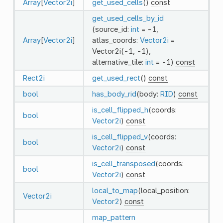
Array
[
Vector2i
]
get_used_cells
()
const
get_used_cells_by_id
(source_id:
int
= -1,
Array
[
Vector2i
]
atlas_coords:
Vector2i
=
Vector2i(-1, -1),
alternative_tile:
int
= -1)
const
Rect2i
get_used_rect
()
const
bool
has_body_rid
(body:
RID
)
const
is_cell_flipped_h
(coords:
bool
Vector2i
)
const
is_cell_flipped_v
(coords:
bool
Vector2i
)
const
is_cell_transposed
(coords:
bool
Vector2i
)
const
local_to_map
(local_position:
Vector2i
Vector2
)
const
map_pattern