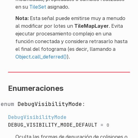
en su
TileSet
asignado.
Nota:
Esta señal puede emitirse muy a menudo
al modificar por lotes un
TileMapLayer
. Evita
ejecutar procesamiento complejo en una
función conectada y considera retrasarlo hasta
el final del fotograma (es decir, llamando a
Object.call_deferred()
).
Enumeraciones
enum
DebugVisibilityMode
:
DebugVisibilityMode
DEBUG_VISIBILITY_MODE_DEFAULT
=
0
Oculta las formas de depuración de colisiones o