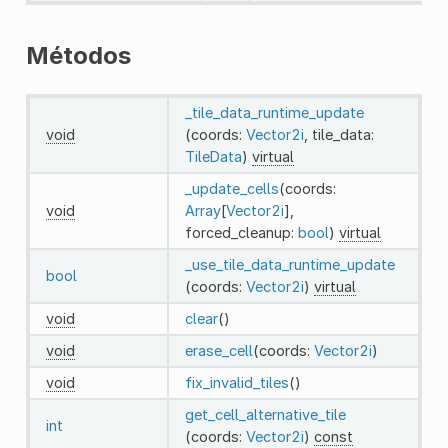
Métodos
_tile_data_runtime_update
void
(coords:
Vector2i
, tile_data:
TileData
)
virtual
_update_cells
(coords:
void
Array
[
Vector2i
],
forced_cleanup:
bool
)
virtual
_use_tile_data_runtime_update
bool
(coords:
Vector2i
)
virtual
void
clear
()
void
erase_cell
(coords:
Vector2i
)
void
fix_invalid_tiles
()
get_cell_alternative_tile
int
(coords:
Vector2i
)
const