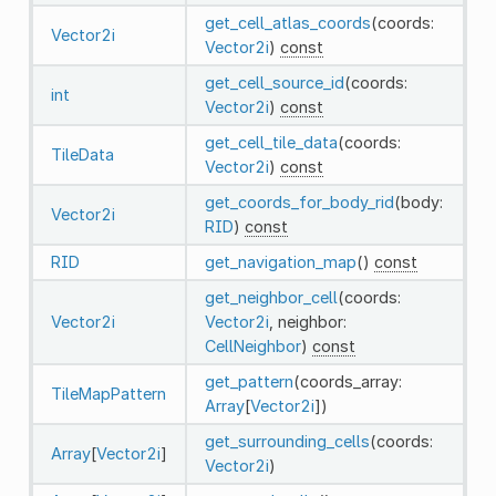
get_cell_atlas_coords
(coords:
Vector2i
Vector2i
)
const
get_cell_source_id
(coords:
int
Vector2i
)
const
get_cell_tile_data
(coords:
TileData
Vector2i
)
const
get_coords_for_body_rid
(body:
Vector2i
RID
)
const
RID
get_navigation_map
()
const
get_neighbor_cell
(coords:
Vector2i
Vector2i
, neighbor:
CellNeighbor
)
const
get_pattern
(coords_array:
TileMapPattern
Array
[
Vector2i
])
get_surrounding_cells
(coords:
Array
[
Vector2i
]
Vector2i
)