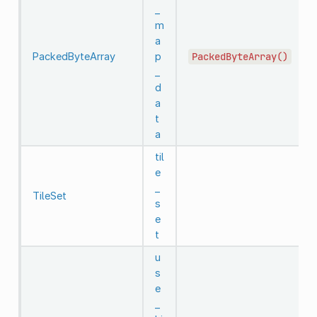
_
m
a
PackedByteArray
p
PackedByteArray()
_
d
a
t
a
til
e
_
TileSet
s
e
t
u
s
e
_