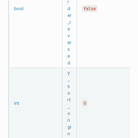
r
bool
d
false
er
_r
e
v
er
s
e
d
y
_
s
o
rt
int
0
_
o
ri
gi
n