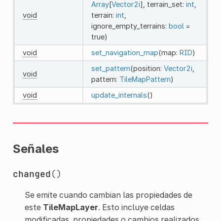
Array
[
Vector2i
], terrain_set:
int
,
void
terrain:
int
,
ignore_empty_terrains:
bool
=
true)
void
set_navigation_map
(map:
RID
)
set_pattern
(position:
Vector2i
,
void
pattern:
TileMapPattern
)
void
update_internals
()
Señales
changed
()
Se emite cuando cambian las propiedades de
este
TileMapLayer
. Esto incluye celdas
modificadas, propiedades o cambios realizados