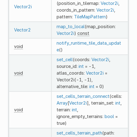
(position_in_tilemap:
Vector2i
,
Vector2i
coords_in_pattern:
Vector2i
,
pattern:
TileMapPattern
)
map_to_local
(map_position:
Vector2
Vector2i
)
const
notify_runtime_tile_data_updat
void
e
()
set_cell
(coords:
Vector2i
,
source_id:
int
= -1,
void
atlas_coords:
Vector2i
=
Vector2i(-1, -1),
alternative_tile:
int
= 0)
set_cells_terrain_connect
(cells:
Array
[
Vector2i
], terrain_set:
int
,
void
terrain:
int
,
ignore_empty_terrains:
bool
=
true)
set_cells_terrain_path
(path: