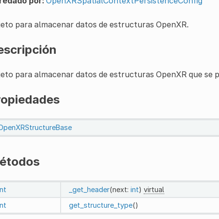
redado por:
OpenXRSpatialContextPersistenceConfig
jeto para almacenar datos de estructuras OpenXR.
escripción
eto para almacenar datos de estructuras OpenXR que se p
ropiedades
OpenXRStructureBase
étodos
int
_get_header
(next:
int
)
virtual
int
get_structure_type
()