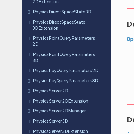
2DExtension
Physics
Direct
Space
State
3D
Physics
Direct
Space
State
D
3DExtension
Physics
Point
Query
Parameters
Op
2D
Physics
Point
Query
Parameters
3D
Physics
Ray
Query
Parameters
2D
Physics
Ray
Query
Parameters
3D
Physics
Server
2D
Physics
Server
2DExtension
Physics
Server
2DManager
D
Physics
Server
3D
Physics
Server
3DExtension