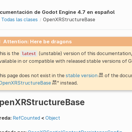
cumentación de Godot Engine 4.7 en español
Todas las clases
OpenXRStructureBase
Attention: Here be dragons
his is the
(unstable) version of this documentatio
latest
vailable in or compatible with released stable versions of 
his page does not exist in the
stable version
of the docum
OpenXRStructureBase
" instead.
penXRStructureBase
reda:
RefCounted
<
Object