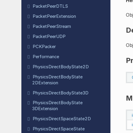
He
Packet
Peer
DTLS
Ob
Packet
Peer
Extension
Packet
Peer
Stream
D
Packet
Peer
UDP
Obj
PCKPacker
Performance
P
Physics
Direct
Body
State
2D
Physics
Direct
Body
State
2DExtension
Physics
Direct
Body
State
3D
M
Physics
Direct
Body
State
3DExtension
Physics
Direct
Space
State
2D
Physics
Direct
Space
State