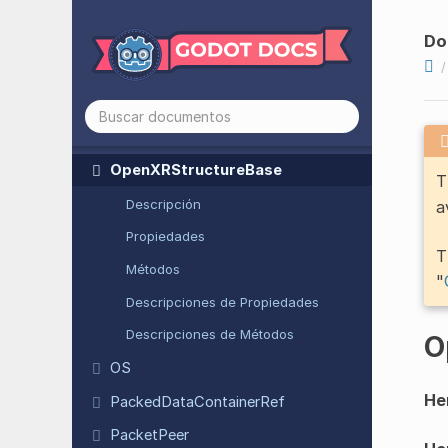
Open
XRSpatial
Marker
Tracking
Do
Capability
Open
XRSpatial
Plane
Tracking
Capability
Open
XRSpatial
Query
Result
Data
Open
XRStructure
Base
T
Descripción
a
Propiedades
T
Métodos
"
Descripciones de Propiedades
Descripciones de Métodos
O
OS
He
Packed
Data
Container
Ref
Packet
Peer