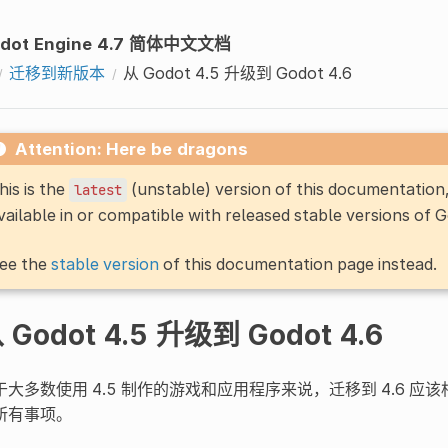
dot Engine 4.7 简体中文文档
迁移到新版本
从 Godot 4.5 升级到 Godot 4.6
Attention: Here be dragons
his is the
(unstable) version of this documentatio
latest
vailable in or compatible with released stable versions of 
ee the
stable version
of this documentation page instead.
 Godot 4.5 升级到 Godot 4.6
于大多数使用 4.5 制作的游戏和应用程序来说，迁移到 4.6 
所有事项。