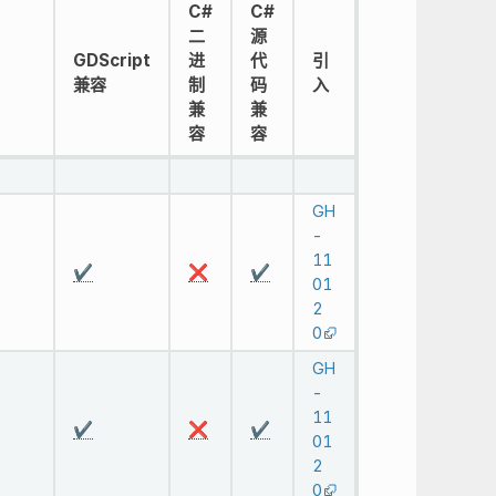
C#
C#
二
源
GDScript
进
代
引
兼容
制
码
入
兼
兼
容
容
GH
-
11
✔️
❌
✔️
01
2
0
GH
-
11
✔️
❌
✔️
01
2
0