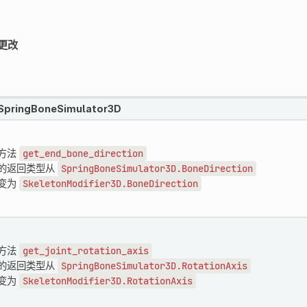
更改
SpringBoneSimulator3D
方法
get_end_bone_direction
的返回类型从
SpringBoneSimulator3D.BoneDirection
变为
SkeletonModifier3D.BoneDirection
方法
get_joint_rotation_axis
的返回类型从
SpringBoneSimulator3D.RotationAxis
变为
SkeletonModifier3D.RotationAxis