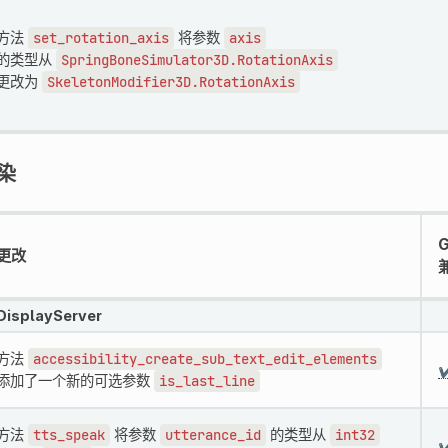
方法
set_rotation_axis
将参数
axis
的类型从
SpringBoneSimulator3D.RotationAxis
更改为
SkeletonModifier3D.RotationAxis
染
G
更改
DisplayServer
方法
accessibility_create_sub_text_edit_elements
✔
添加了一个新的可选参数
is_last_line
方法
tts_speak
将参数
utterance_id
的类型从
int32
✔