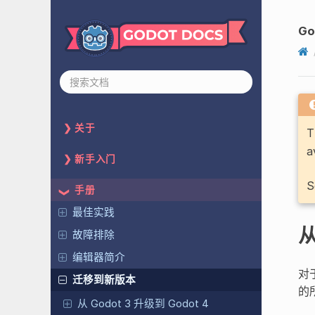
Go
关于
T
a
新手入门
S
手册
最佳实践
从
故障排除
编辑器简介
对
迁移到新版本
的
从 Godot 3 升级到 Godot 4