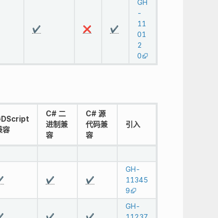
GH
-
11
✔️
❌
✔️
01
2
0
C# 二
C# 源
DScript
进制兼
代码兼
引入
兼容
容
容
GH-
️
✔️
✔️
11345
9
GH-
️
✔️
✔️
11237