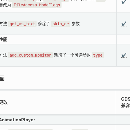
✔️
更改为
FileAccess.ModeFlags
方法
get_as_text
移除了
skip_cr
参数
✔️
性能
方法
add_custom_monitor
新增了一个可选参数
type
✔️
画
GDS
更改
兼容
AnimationPlayer