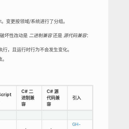
到你。变更按领域/系统进行了分组。
 的破坏性改动是
二进制兼容
还是
源代码兼容
：
和执行，且运行时行为不会发生变化。
改。
C# 二
C# 源
cript
进制兼
代码兼
引入
容
容
GH-