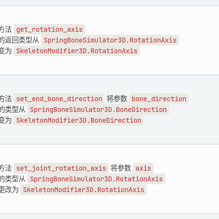
方法
get_rotation_axis
的返回类型从
SpringBoneSimulator3D.RotationAxis
变为
SkeletonModifier3D.RotationAxis
方法
set_end_bone_direction
将参数
bone_direction
的类型从
SpringBoneSimulator3D.BoneDirection
变为
SkeletonModifier3D.BoneDirection
方法
set_joint_rotation_axis
将参数
axis
的类型从
SpringBoneSimulator3D.RotationAxis
更改为
SkeletonModifier3D.RotationAxis