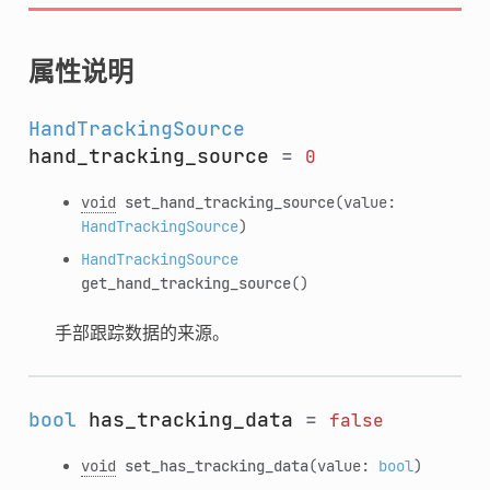
属性说明
HandTrackingSource
hand_tracking_source
=
0
void
set_hand_tracking_source
(value:
HandTrackingSource
)
HandTrackingSource
get_hand_tracking_source
()
手部跟踪数据的来源。
bool
has_tracking_data
=
false
void
set_has_tracking_data
(value:
bool
)