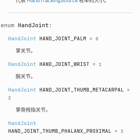
代表
HandTrackingSource
枚举的大小。
enum
HandJoint
:
HandJoint
HAND_JOINT_PALM
=
0
掌关节。
HandJoint
HAND_JOINT_WRIST
=
1
腕关节。
HandJoint
HAND_JOINT_THUMB_METACARPAL
=
2
掌骨拇指关节。
HandJoint
HAND_JOINT_THUMB_PHALANX_PROXIMAL
=
3