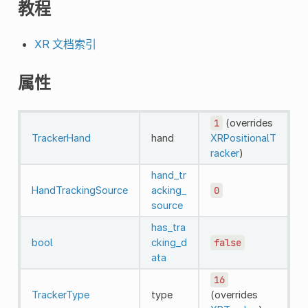
教程
XR 文档索引
属性
1
(overrides
TrackerHand
hand
XRPositionalT
racker
)
hand_tr
HandTrackingSource
acking_
0
source
has_tra
bool
cking_d
false
ata
16
TrackerType
type
(overrides