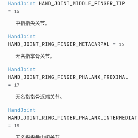
HandJoint
HAND_JOINT_MIDDLE_FINGER_TIP
=
15
中指指尖关节。
HandJoint
HAND_JOINT_RING_FINGER_METACARPAL
=
16
无名指掌骨关节。
HandJoint
HAND_JOINT_RING_FINGER_PHALANX_PROXIMAL
=
17
无名指指骨近端关节。
HandJoint
HAND_JOINT_RING_FINGER_PHALANX_INTERMEDIAT
=
18
无名指指骨中间关节。