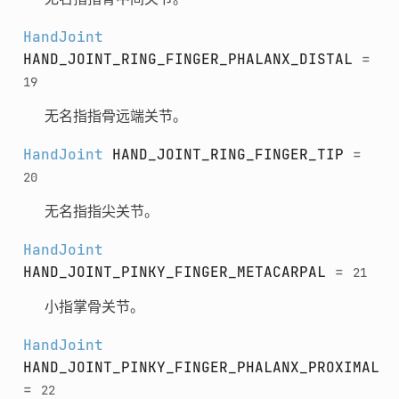
HandJoint
HAND_JOINT_RING_FINGER_PHALANX_DISTAL
=
19
无名指指骨远端关节。
HandJoint
HAND_JOINT_RING_FINGER_TIP
=
20
无名指指尖关节。
HandJoint
HAND_JOINT_PINKY_FINGER_METACARPAL
=
21
小指掌骨关节。
HandJoint
HAND_JOINT_PINKY_FINGER_PHALANX_PROXIMAL
=
22