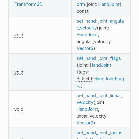
Transform3D
orm
(joint:
HandJoint
)
const
set_hand_joint_angula
r_velocity
(joint:
void
HandJoint
,
angular_velocity:
Vector3
)
set_hand_joint_flags
(joint:
HandJoint
,
void
flags:
BitField
[
HandJointFlag
s
])
set_hand_joint_linear_
velocity
(joint:
void
HandJoint
,
linear_velocity:
Vector3
)
set_hand_joint_radius