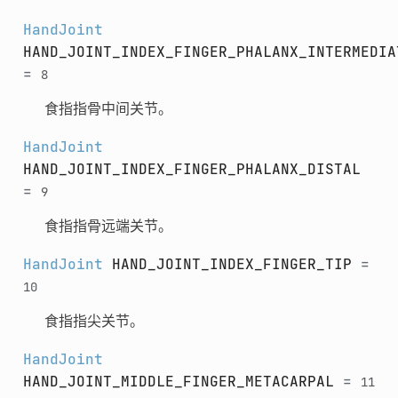
HandJoint
HAND_JOINT_INDEX_FINGER_PHALANX_INTERMEDIA
=
8
食指指骨中间关节。
HandJoint
HAND_JOINT_INDEX_FINGER_PHALANX_DISTAL
=
9
食指指骨远端关节。
HandJoint
HAND_JOINT_INDEX_FINGER_TIP
=
10
食指指尖关节。
HandJoint
HAND_JOINT_MIDDLE_FINGER_METACARPAL
=
11