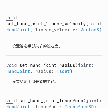
void
set_hand_joint_linear_velocity
(joint:
HandJoint
, linear_velocity:
Vector3
)
设置给定手部关节的线速度。
void
set_hand_joint_radius
(joint:
HandJoint
, radius:
float
)
设置给定手部关节的半径。
void
set_hand_joint_transform
(joint:
HandJoint
, transform:
Transform3D
)