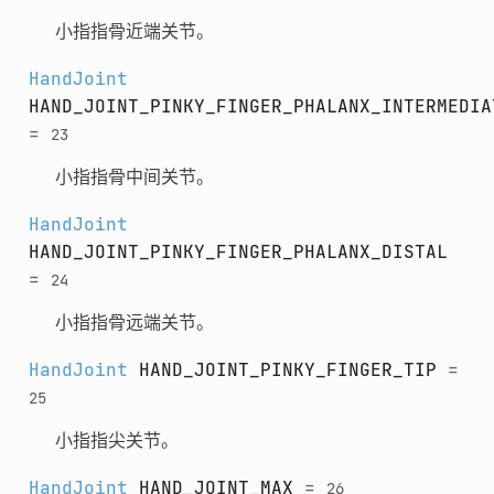
小指指骨近端关节。
HandJoint
HAND_JOINT_PINKY_FINGER_PHALANX_INTERMEDIA
=
23
小指指骨中间关节。
HandJoint
HAND_JOINT_PINKY_FINGER_PHALANX_DISTAL
=
24
小指指骨远端关节。
HandJoint
HAND_JOINT_PINKY_FINGER_TIP
=
25
小指指尖关节。
HandJoint
HAND_JOINT_MAX
=
26