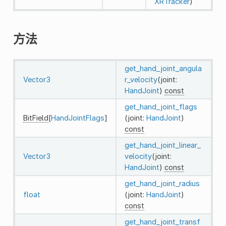
XRTracker
)
方法
get_hand_joint_angula
Vector3
r_velocity
(joint:
HandJoint
)
const
get_hand_joint_flags
BitField
[
HandJointFlags
]
(joint:
HandJoint
)
const
get_hand_joint_linear_
Vector3
velocity
(joint:
HandJoint
)
const
get_hand_joint_radius
float
(joint:
HandJoint
)
const
get_hand_joint_transf