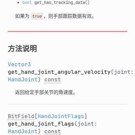
bool
get_has_tracking_data
()
如果为
，则手部跟踪数据有效。
true
方法说明
Vector3
get_hand_joint_angular_velocity
(joint:
HandJoint
)
const
返回给定手部关节的角速度。
BitField
[
HandJointFlags
]
get_hand_joint_flags
(joint:
HandJoint
)
const