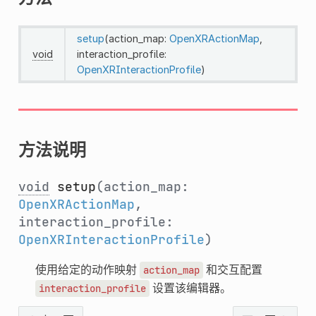
setup
(action_map:
OpenXRActionMap
,
void
interaction_profile:
OpenXRInteractionProfile
)
方法说明
void
setup
(action_map:
OpenXRActionMap
,
interaction_profile:
OpenXRInteractionProfile
)
使用给定的动作映射
和交互配置
action_map
设置该编辑器。
interaction_profile