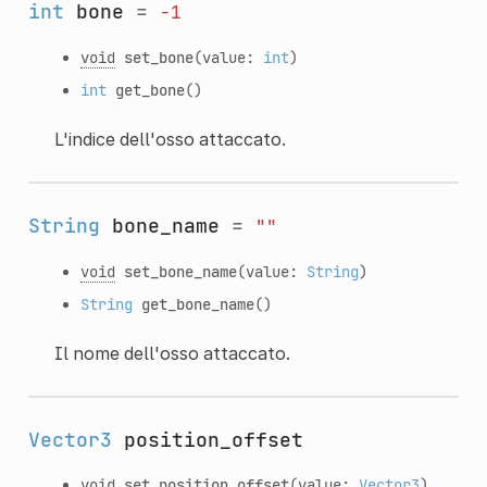
int
bone
=
-1
void
set_bone
(value:
int
)
int
get_bone
()
L'indice dell'osso attaccato.
String
bone_name
=
""
void
set_bone_name
(value:
String
)
String
get_bone_name
()
Il nome dell'osso attaccato.
Vector3
position_offset
void
set_position_offset
(value:
Vector3
)