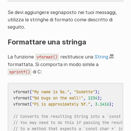
Se devi aggiungere segnaposto nei tuoi messaggi,
utilizza le stringhe di formato come descritto di
seguito.
Formattare una stringa
La funzione
restituisce una
String
vformat()
formattata. Si comporta in modo simile a
di C:
sprintf()
vformat
(
"My name is %s."
,
"Godette"
);
vformat
(
"%d bugs on the wall!"
,
1234
);
vformat
(
"Pi is approximately %f."
,
3.1416
);
// Converts the resulting String into a `const cha
// You may need to do this if passing the result a
// to a method that expects a `const char *` inste