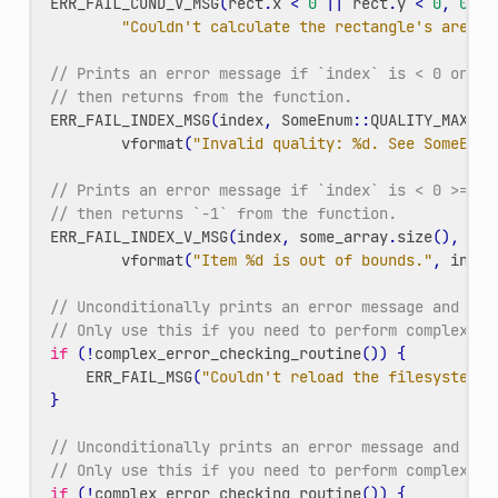
ERR_FAIL_COND_V_MSG
(
rect
.
x
<
0
||
rect
.
y
<
0
,
0
,
"Couldn't calculate the rectangle's area."
// Prints an error message if `index` is < 0 or >=
// then returns from the function.
ERR_FAIL_INDEX_MSG
(
index
,
SomeEnum
::
QUALITY_MAX
,
vformat
(
"Invalid quality: %d. See SomeEnum
// Prints an error message if `index` is < 0 >= `s
// then returns `-1` from the function.
ERR_FAIL_INDEX_V_MSG
(
index
,
some_array
.
size
(),
-1
,
vformat
(
"Item %d is out of bounds."
,
index
// Unconditionally prints an error message and ret
// Only use this if you need to perform complex er
if
(
!
complex_error_checking_routine
())
{
ERR_FAIL_MSG
(
"Couldn't reload the filesystem c
}
// Unconditionally prints an error message and ret
// Only use this if you need to perform complex er
if
(
!
complex_error_checking_routine
())
{