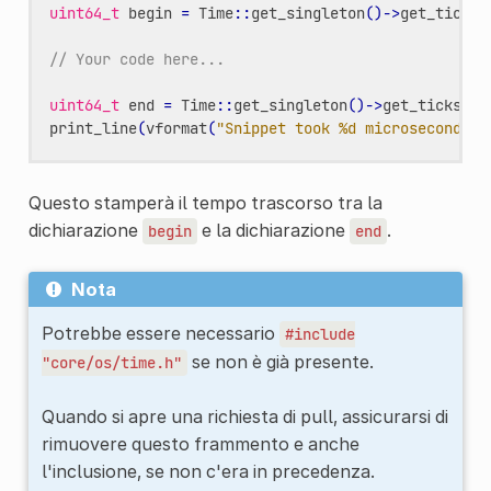
uint64_t
begin
=
Time
::
get_singleton
()
->
get_ticks_
// Your code here...
uint64_t
end
=
Time
::
get_singleton
()
->
get_ticks_us
print_line
(
vformat
(
"Snippet took %d microseconds"
,
Questo stamperà il tempo trascorso tra la
dichiarazione
e la dichiarazione
.
begin
end
Nota
Potrebbe essere necessario
#include
se non è già presente.
"core/os/time.h"
Quando si apre una richiesta di pull, assicurarsi di
rimuovere questo frammento e anche
l'inclusione, se non c'era in precedenza.