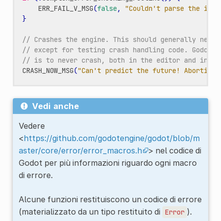
ERR_FAIL_V_MSG
(
false
,
"Couldn't parse the inpu
}
// Crashes the engine. This should generally never
// except for testing crash handling code. Godot's
// is to never crash, both in the editor and in ex
CRASH_NOW_MSG
(
"Can't predict the future! Aborting.
Vedi anche
Vedere
<
https://github.com/godotengine/godot/blob/m
aster/core/error/error_macros.h
> nel codice di
Godot per più informazioni riguardo ogni macro
di errore.
Alcune funzioni restituiscono un codice di errore
(materializzato da un tipo restituito di
).
Error