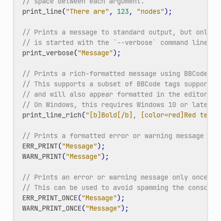
// space between each argument.
print_line
(
"There are"
,
123
,
"nodes"
);
// Prints a message to standard output, but only w
// is started with the `--verbose` command line ar
print_verbose
(
"Message"
);
// Prints a rich-formatted message using BBCode to
// This supports a subset of BBCode tags supported
// and will also appear formatted in the editor Ou
// On Windows, this requires Windows 10 or later t
print_line_rich
(
"[b]Bold[/b], [color=red]Red text[
// Prints a formatted error or warning message wit
ERR_PRINT
(
"Message"
);
WARN_PRINT
(
"Message"
);
// Prints an error or warning message only once pe
// This can be used to avoid spamming the console 
ERR_PRINT_ONCE
(
"Message"
);
WARN_PRINT_ONCE
(
"Message"
);