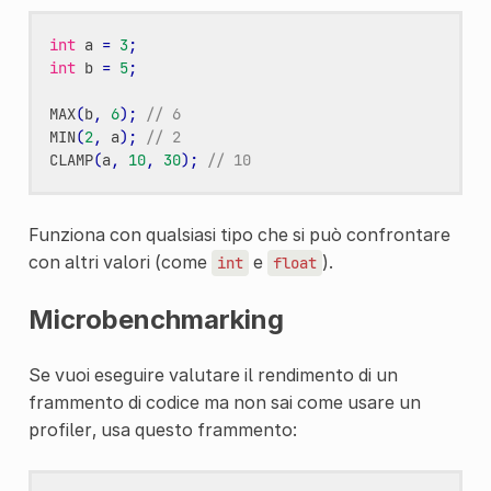
int
a
=
3
;
int
b
=
5
;
MAX
(
b
,
6
);
// 6
MIN
(
2
,
a
);
// 2
CLAMP
(
a
,
10
,
30
);
// 10
Funziona con qualsiasi tipo che si può confrontare
con altri valori (come
e
).
int
float
Microbenchmarking
Se vuoi eseguire valutare il rendimento di un
frammento di codice ma non sai come usare un
profiler, usa questo frammento: