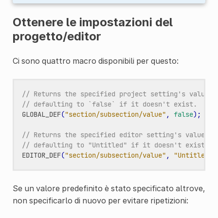
Ottenere le impostazioni del
progetto/editor
Ci sono quattro macro disponibili per questo:
// Returns the specified project setting's value,
// defaulting to `false` if it doesn't exist.
GLOBAL_DEF
(
"section/subsection/value"
,
false
);
// Returns the specified editor setting's value,
// defaulting to "Untitled" if it doesn't exist.
EDITOR_DEF
(
"section/subsection/value"
,
"Untitled"
)
Se un valore predefinito è stato specificato altrove,
non specificarlo di nuovo per evitare ripetizioni: