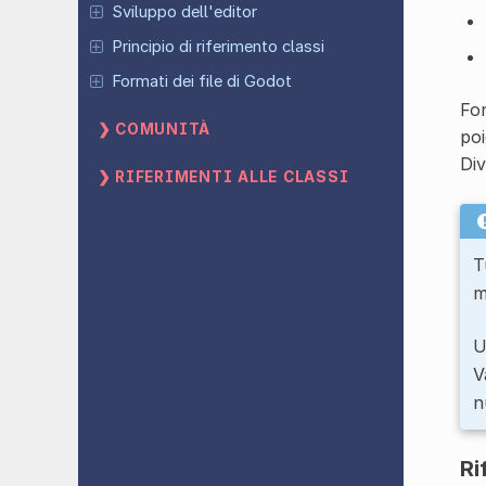
Sviluppo dell'editor
Principio di riferimento classi
Formati dei file di Godot
Fon
COMUNITÀ
poi
Div
RIFERIMENTI ALLE CLASSI
T
m
U
V
n
Ri