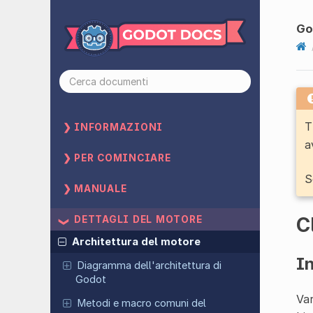
Go
T
INFORMAZIONI
a
PER COMINCIARE
S
MANUALE
C
DETTAGLI DEL MOTORE
Architettura del motore
I
Diagramma dell'architettura di
Godot
Var
Metodi e macro comuni del