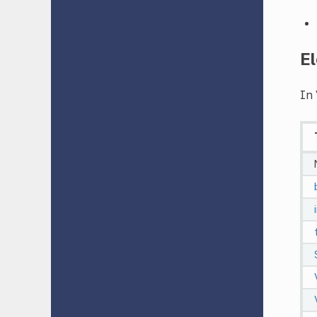
El
In 