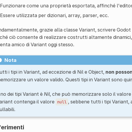
Funzionare come una proprietà esportata, affinché l'edito
Essere utilizzata per dizionari, array, parser, ecc.
damentalmente, grazie alla classe Variant, scrivere Godot 
ché ciò consente di realizzare costrutti altamente dinamic
enta amico di Variant oggi stesso.
Nota
utti i tipi in Variant, ad eccezione di Nil e Object,
non posso
emorizzare un valore valido. Questi tipi in Variant sono quin
no dei tipi Variant è
Nil
, che può memorizzare solo il valor
ariant contenga il valore
, sebbene tutti i tipi Variant
null
ullabili.
ferimenti