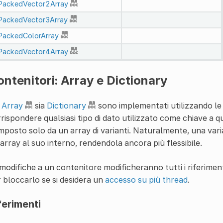
PackedVector2Array
PackedVector3Array
PackedColorArray
PackedVector4Array
ntenitori: Array e Dictionary
a
Array
sia
Dictionary
sono implementati utilizzando le 
rispondere qualsiasi tipo di dato utilizzato come chiave a qua
posto solo da un array di varianti. Naturalmente, una var
array al suo interno, rendendola ancora più flessibile.
modifiche a un contenitore modificheranno tutti i riferimen
 bloccarlo se si desidera un
accesso su più thread
.
ferimenti