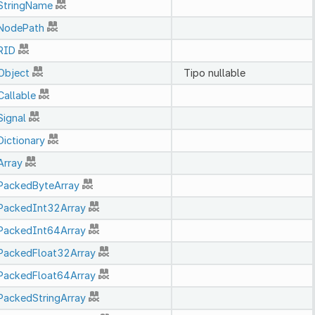
StringName
NodePath
RID
Object
Tipo nullable
Callable
Signal
Dictionary
Array
PackedByteArray
PackedInt32Array
PackedInt64Array
PackedFloat32Array
PackedFloat64Array
PackedStringArray