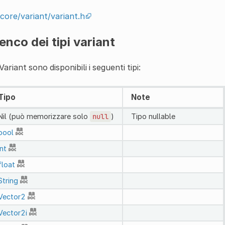
core/variant/variant.h
enco dei tipi variant
Variant sono disponibili i seguenti tipi:
Tipo
Note
Nil (può memorizzare solo
null
)
Tipo nullable
bool
int
float
String
Vector2
Vector2i