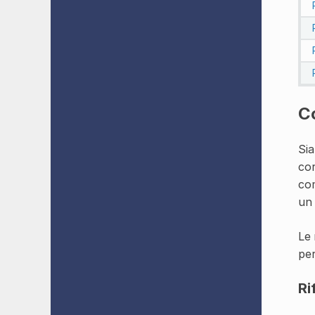
Co
Si
cor
com
un 
Le 
per
Ri