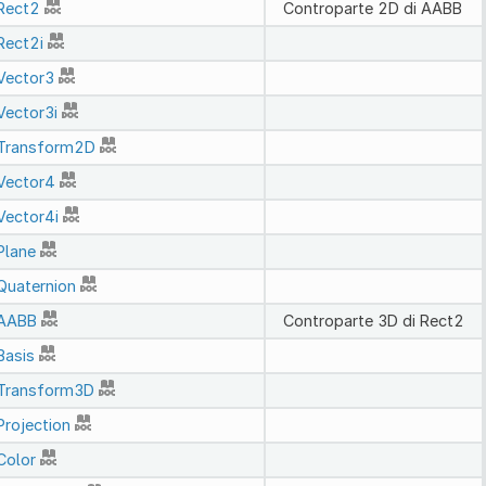
Rect2
Controparte 2D di AABB
Rect2i
Vector3
Vector3i
Transform2D
Vector4
Vector4i
Plane
Quaternion
AABB
Controparte 3D di Rect2
Basis
Transform3D
Projection
Color