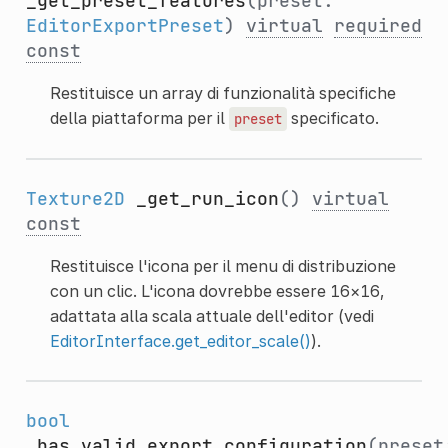
_get_preset_features
(preset:
EditorExportPreset
)
virtual
required
const
Restituisce un array di funzionalità specifiche
della piattaforma per il
specificato.
preset
Texture2D
_get_run_icon
()
virtual
const
Restituisce l'icona per il menu di distribuzione
con un clic. L'icona dovrebbe essere 16×16,
adattata alla scala attuale dell'editor (vedi
EditorInterface.get_editor_scale()
).
bool
_has_valid_export_configuration
(preset