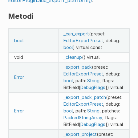
EditorPlugin.add_export_platform()
.
Metodi
_can_export
(preset:
bool
EditorExportPreset
, debug:
bool
)
virtual
const
void
_cleanup
()
virtual
_export_pack
(preset:
EditorExportPreset
, debug:
Error
bool
, path:
String
, flags:
BitField
[
DebugFlags
])
virtual
_export_pack_patch
(preset:
EditorExportPreset
, debug:
Error
bool
, path:
String
, patches:
PackedStringArray
, flags:
BitField
[
DebugFlags
])
virtual
_export_project
(preset: