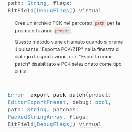
path:
String
, flags:
BitField
[
DebugFlags
])
virtual
Crea un archivio PCK nel percorso
per la
path
preimpostazione
.
preset
Questo metodo viene chiamato quando si preme
il pulsante "Esporta PCK/ZIP" nella finestra di
dialogo di esportazione, con "Esporta come
patch" disabilitato e PCK selezionato come tipo
di file.
Error
_export_pack_patch
(preset:
EditorExportPreset
, debug:
bool
,
path:
String
, patches:
PackedStringArray
, flags:
BitField
[
DebugFlags
])
virtual