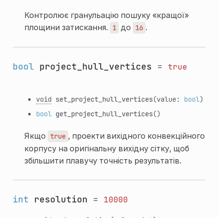
Контролює гранульацію пошуку «кращої»
площини затискання.
до
.
1
16
bool
project_hull_vertices
=
true
void
set_project_hull_vertices
(value:
bool
)
bool
get_project_hull_vertices
()
Якщо
, проекти вихідного конвекційного
true
корпусу на оригінальну вихідну сітку, щоб
збільшити плавучу точність результатів.
int
resolution
=
10000