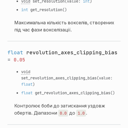
void
set_resolution
(value:
int
)
int
get_resolution
()
Максимальна кількість вокселів, створених
під час фази вокселізації.
float
revolution_axes_clipping_bias
=
0.05
void
set_revolution_axes_clipping_bias
(value:
float
)
float
get_revolution_axes_clipping_bias
()
Контролює боби до затискання уздовж
обертів. Діапазони
до
.
0.0
1.0