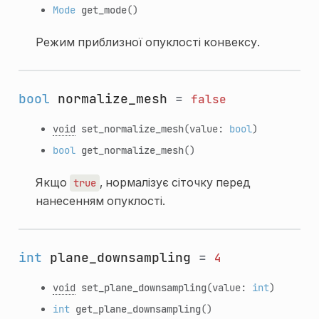
Mode
get_mode
()
Режим приблизної опуклості конвексу.
bool
normalize_mesh
=
false
void
set_normalize_mesh
(value:
bool
)
bool
get_normalize_mesh
()
Якщо
, нормалізує сіточку перед
true
нанесенням опуклості.
int
plane_downsampling
=
4
void
set_plane_downsampling
(value:
int
)
int
get_plane_downsampling
()