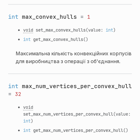
int
max_convex_hulls
=
1
void
set_max_convex_hulls
(value:
int
)
int
get_max_convex_hulls
()
Максимальна кількість конвекційних корпусів
для виробництва з операції з об'єднання.
int
max_num_vertices_per_convex_hull
=
32
void
set_max_num_vertices_per_convex_hull
(value:
int
)
int
get_max_num_vertices_per_convex_hull
()