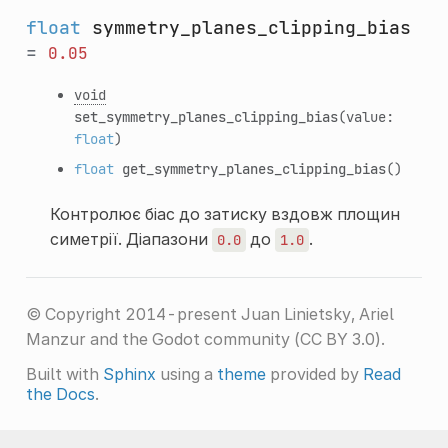
float
symmetry_planes_clipping_bias
=
0.05
void
set_symmetry_planes_clipping_bias
(value:
float
)
float
get_symmetry_planes_clipping_bias
()
Контролює біас до затиску вздовж площин
симетрії. Діапазони
до
.
0.0
1.0
© Copyright 2014-present Juan Linietsky, Ariel
Manzur and the Godot community (CC BY 3.0).
Built with
Sphinx
using a
theme
provided by
Read
the Docs
.