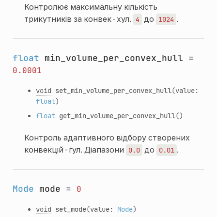
Контролює максимальну кількість
трикутників за конвек-хул.
до
.
4
1024
float
min_volume_per_convex_hull
=
0.0001
void
set_min_volume_per_convex_hull
(value:
float
)
float
get_min_volume_per_convex_hull
()
Контроль адаптивного відбору створених
конвекцій-гул. Діапазони
до
.
0.0
0.01
Mode
mode
=
0
void
set_mode
(value:
Mode
)