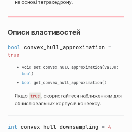
на основі тетрахедрону.
Описи властивостей
bool
convex_hull_approximation
=
true
void
set_convex_hull_approximation
(value:
bool
)
bool
get_convex_hull_approximation
()
Якщо
, скористайтеся наближенням для
true
обчислювальних корпусів конвексу.
int
convex_hull_downsampling
=
4