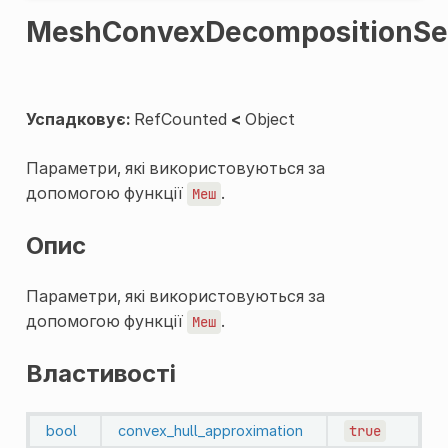
MeshConvexDecompositionSet
Успадковує:
RefCounted
<
Object
Параметри, які використовуються за
допомогою функції
.
Меш
Опис
Параметри, які використовуються за
допомогою функції
.
Меш
Властивості
bool
convex_hull_approximation
true