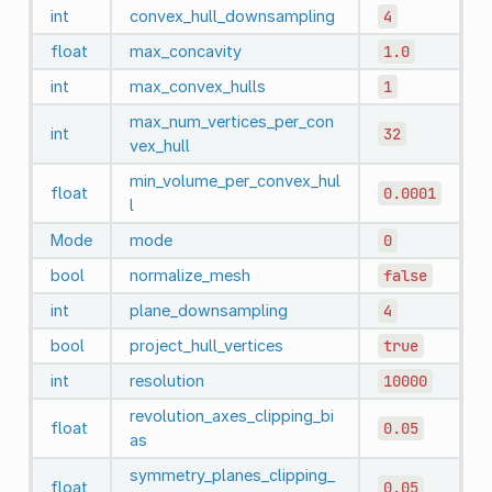
int
convex_hull_downsampling
4
float
max_concavity
1.0
int
max_convex_hulls
1
max_num_vertices_per_con
int
32
vex_hull
min_volume_per_convex_hul
float
0.0001
l
Mode
mode
0
bool
normalize_mesh
false
int
plane_downsampling
4
bool
project_hull_vertices
true
int
resolution
10000
revolution_axes_clipping_bi
float
0.05
as
symmetry_planes_clipping_
float
0.05