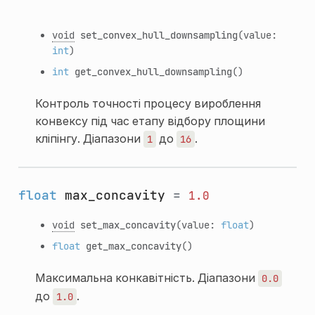
void
set_convex_hull_downsampling
(value:
int
)
int
get_convex_hull_downsampling
()
Контроль точності процесу вироблення
конвексу під час етапу відбору площини
кліпінгу. Діапазони
до
.
1
16
float
max_concavity
=
1.0
void
set_max_concavity
(value:
float
)
float
get_max_concavity
()
Максимальна конкавітність. Діапазони
0.0
до
.
1.0