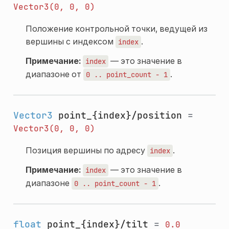
Vector3(0,
0,
0)
Положение контрольной точки, ведущей из
вершины с индексом
.
index
Примечание:
— это значение в
index
диапазоне от
.
0
..
point_count
-
1
Vector3
point_{index}/position
=
Vector3(0,
0,
0)
Позиция вершины по адресу
.
index
Примечание:
— это значение в
index
диапазоне
.
0
..
point_count
-
1
float
point_{index}/tilt
=
0.0