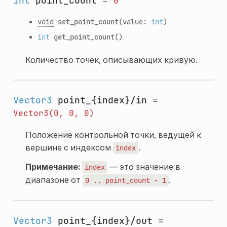
int
point_count
=
0
void
set_point_count
(value:
int
)
int
get_point_count
()
Количество точек, описывающих кривую.
Vector3
point_{index}/in
=
Vector3(0,
0,
0)
Положение контрольной точки, ведущей к
вершине с индексом
.
index
Примечание:
— это значение в
index
диапазоне от
.
0
..
point_count
-
1
Vector3
point_{index}/out
=