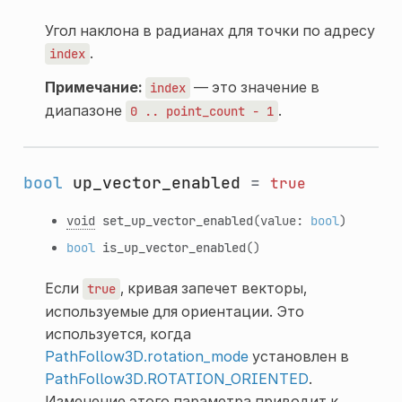
Угол наклона в радианах для точки по адресу
.
index
Примечание:
— это значение в
index
диапазоне
.
0
..
point_count
-
1
bool
up_vector_enabled
=
true
void
set_up_vector_enabled
(value:
bool
)
bool
is_up_vector_enabled
()
Если
, кривая запечет векторы,
true
используемые для ориентации. Это
используется, когда
PathFollow3D.rotation_mode
установлен в
PathFollow3D.ROTATION_ORIENTED
.
Изменение этого параметра приводит к