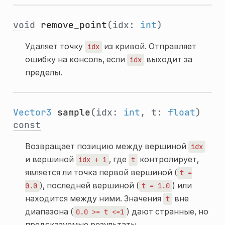
void
remove_point
(idx:
int
)
Удаляет точку
из кривой. Отправляет
idx
ошибку на консоль, если
выходит за
idx
пределы.
Vector3
sample
(idx:
int
, t:
float
)
const
Возвращает позицию между вершиной
idx
и вершиной
, где
контролирует,
idx
+
1
t
является ли точка первой вершиной (
t
=
), последней вершиной (
) или
0.0
t
=
1.0
находится между ними. Значения
вне
t
диапазона (
) дают странные, но
0.0
>=
t
<=1
предсказуемые результаты.