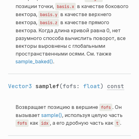
позиции точки,
в качестве бокового
basis.x
вектора,
в качестве верхнего
basis.y
вектора,
в качестве прямого
basis.z
вектора. Когда длина кривой равна 0, нет
разумного способа вычислить поворот, все
векторы выровнены с глобальными
пространственными осями. См. также
sample_baked()
.
Vector3
samplef
(fofs:
float
)
const
Возвращает позицию в вершине
. Он
fofs
вызывает
sample()
, используя целую часть
как
, а его дробную часть как
.
fofs
idx
t