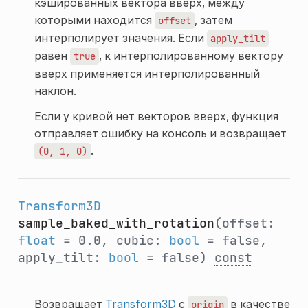
кэшированных вектора вверх, между
которыми находится
, затем
offset
интерполирует значения. Если
apply_tilt
равен
, к интерполированному вектору
true
вверх применяется интерполированный
наклон.
Если у кривой нет векторов вверх, функция
отправляет ошибку на консоль и возвращает
.
(0,
1,
0)
Transform3D
sample_baked_with_rotation
(offset:
float
= 0.0, cubic:
bool
= false,
apply_tilt:
bool
= false)
const
Возвращает
Transform3D
с
в качестве
origin