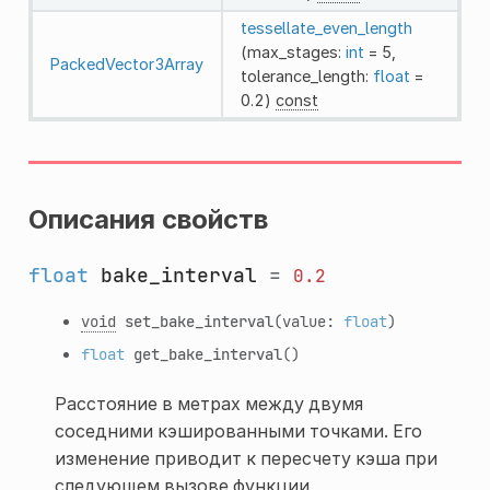
tessellate_even_length
(max_stages:
int
= 5,
PackedVector3Array
tolerance_length:
float
=
0.2)
const
Описания свойств
float
bake_interval
=
0.2
void
set_bake_interval
(value:
float
)
float
get_bake_interval
()
Расстояние в метрах между двумя
соседними кэшированными точками. Его
изменение приводит к пересчету кэша при
следующем вызове функции