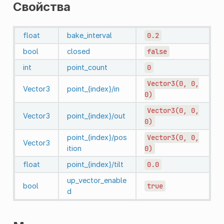
Свойства
float
bake_interval
0.2
bool
closed
false
int
point_count
0
Vector3(0,
0,
Vector3
point_{index}/in
0)
Vector3(0,
0,
Vector3
point_{index}/out
0)
point_{index}/pos
Vector3(0,
0,
Vector3
ition
0)
float
point_{index}/tilt
0.0
up_vector_enable
bool
true
d