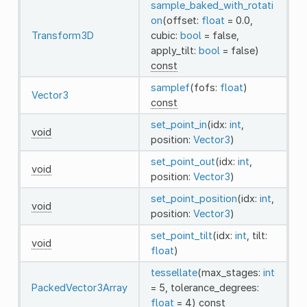
sample_baked_with_rotati
on
(offset:
float
= 0.0,
Transform3D
cubic:
bool
= false,
apply_tilt:
bool
= false)
const
samplef
(fofs:
float
)
Vector3
const
set_point_in
(idx:
int
,
void
position:
Vector3
)
set_point_out
(idx:
int
,
void
position:
Vector3
)
set_point_position
(idx:
int
,
void
position:
Vector3
)
set_point_tilt
(idx:
int
, tilt:
void
float
)
tessellate
(max_stages:
int
PackedVector3Array
= 5, tolerance_degrees:
float
= 4)
const