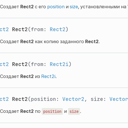
Создает
Rect2
с его
position
и
size
, установленными на
ct2
Rect2
(from:
Rect2
)
Создает
Rect2
как копию заданного
Rect2
.
ct2
Rect2
(from:
Rect2i
)
Создает
Rect2
из
Rect2i
.
ct2
Rect2
(position:
Vector2
, size:
Vecto
Создает
Rect2
по
и
.
position
size