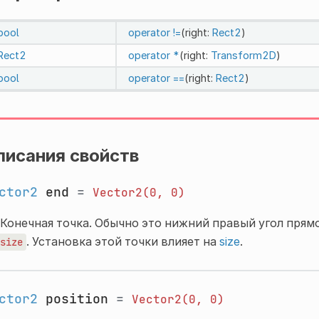
bool
operator !=
(right:
Rect2
)
Rect2
operator *
(right:
Transform2D
)
bool
operator ==
(right:
Rect2
)
писания свойств
ctor2
end
=
Vector2(0,
0)
Конечная точка. Обычно это нижний правый угол прям
. Установка этой точки влияет на
size
.
size
ctor2
position
=
Vector2(0,
0)