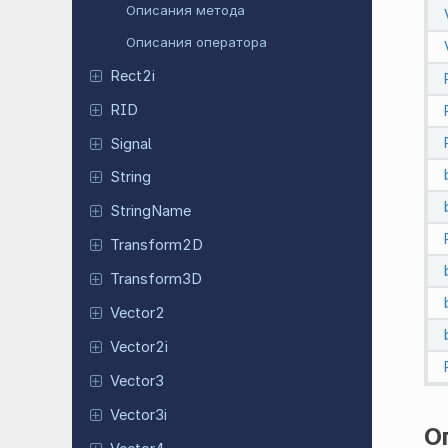
Описания метода
Описания оператора
Rect2i
RID
Signal
String
String
Name
Transform
2D
Transform
3D
Vector2
Vector2i
Vector3
Vector3i
О