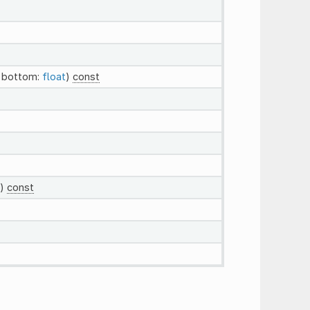
, bottom:
float
)
const
e)
const