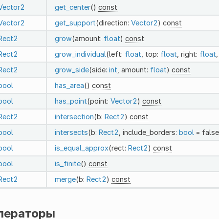
Vector2
get_center
()
const
Vector2
get_support
(direction:
Vector2
)
const
Rect2
grow
(amount:
float
)
const
Rect2
grow_individual
(left:
float
, top:
float
, right:
float
Rect2
grow_side
(side:
int
, amount:
float
)
const
bool
has_area
()
const
bool
has_point
(point:
Vector2
)
const
Rect2
intersection
(b:
Rect2
)
const
bool
intersects
(b:
Rect2
, include_borders:
bool
= fals
bool
is_equal_approx
(rect:
Rect2
)
const
bool
is_finite
()
const
Rect2
merge
(b:
Rect2
)
const
ператоры