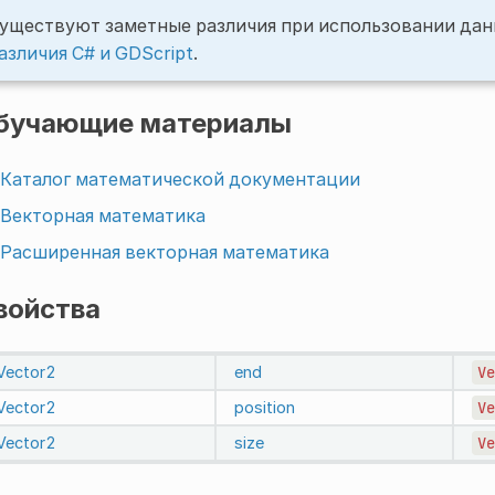
уществуют заметные различия при использовании данн
азличия C# и GDScript
.
бучающие материалы
Каталог математической документации
Векторная математика
Расширенная векторная математика
войства
Vector2
end
Ve
Vector2
position
Ve
Vector2
size
Ve