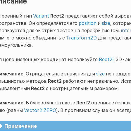
писание
троенный тип
Variant
Rect2
представляет собой выровн
остранстве. Он определяется его
position
и
size
, которы
пользуется для быстрых тестов на перекрытие (см.
inte
ям, его можно объединить с
Transform2D
для представ
ямоугольника.
я целочисленных координат используйте
Rect2i
. 3D-э
имечание:
Отрицательные значения для
size
не поддер
льшинство методов
Rect2
работают неправильно. Исп
вивалентный
Rect2
с неотрицательным размером.
имечание:
В булевом контексте
Rect2
оценивается ка
лю (равны
Vector2.ZERO
). В противном случае он всег
Примечание