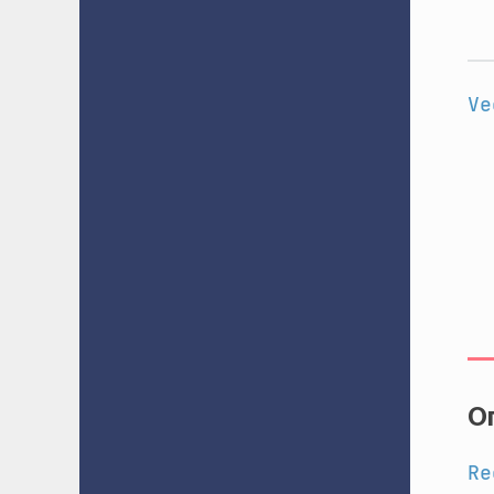
Ve
О
Re