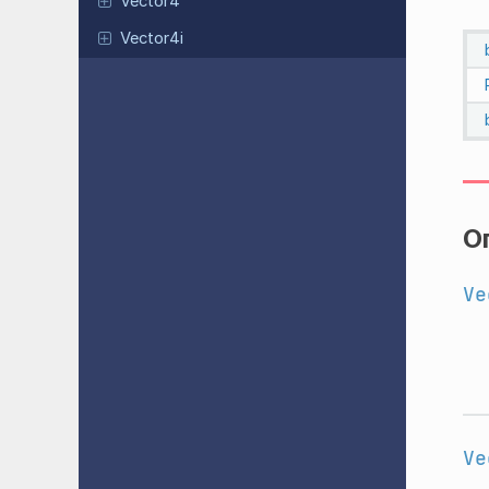
Vector4
Vector4i
О
Ve
Ve