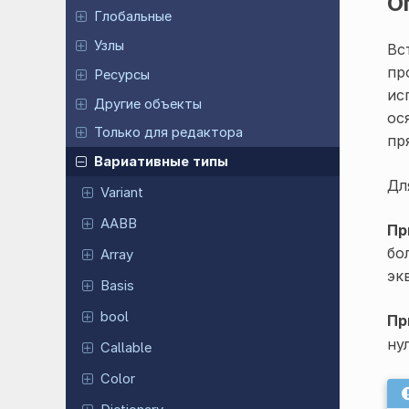
О
Глобальные
Узлы
Вс
пр
Ресурсы
ис
Другие объекты
ос
Только для редактора
пр
Вариативные типы
Дл
Variant
AABB
Пр
бо
Array
эк
Basis
bool
Пр
ну
Callable
Color