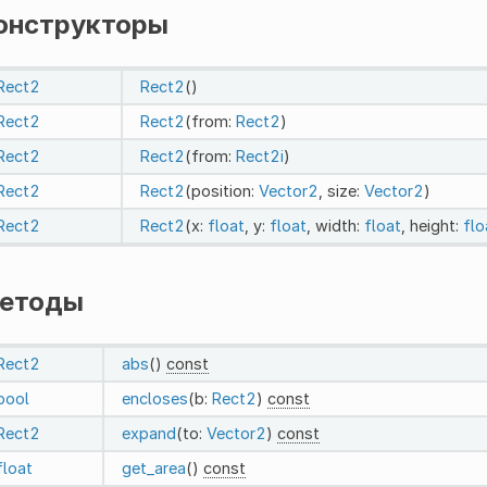
онструкторы
Rect2
Rect2
()
Rect2
Rect2
(from:
Rect2
)
Rect2
Rect2
(from:
Rect2i
)
Rect2
Rect2
(position:
Vector2
, size:
Vector2
)
Rect2
Rect2
(x:
float
, y:
float
, width:
float
, height:
flo
етоды
Rect2
abs
()
const
bool
encloses
(b:
Rect2
)
const
Rect2
expand
(to:
Vector2
)
const
float
get_area
()
const