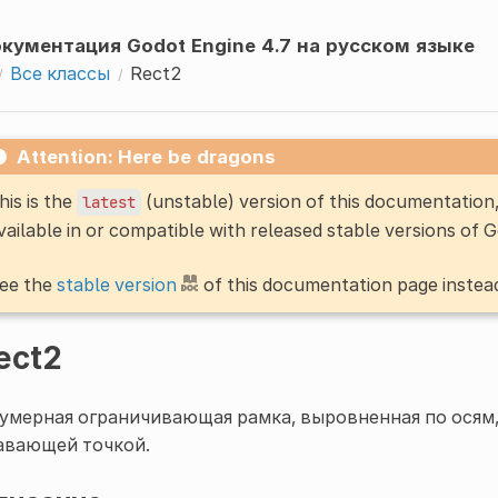
кументация Godot Engine 4.7 на русском языке
Все классы
Rect2
Attention: Here be dragons
his is the
(unstable) version of this documentatio
latest
vailable in or compatible with released stable versions of 
ee the
stable version
of this documentation page instea
ect2
умерная ограничивающая рамка, выровненная по осям,
авающей точкой.