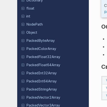
Dictionary
С
float
р
int
NodePath
О
Object
Packed
Byte
Array
Packed
Color
Array
Packed
Float
32Array
Packed
Float
64Array
С
Packed
Int
32Array
Packed
Int
64Array
Packed
String
Array
Packed
Vector
2Array
Packed
Vector
3Array