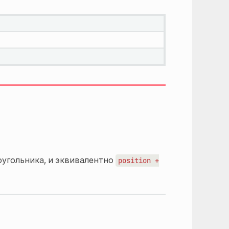
оугольника, и эквивалентно
position
+