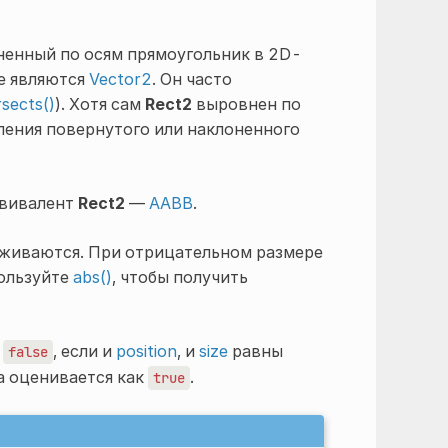
енный по осям прямоугольник в 2D-
е являются
Vector2
. Он часто
rsects()
). Хотя сам
Rect2
выровнен по
ления повернутого или наклоненного
квивалент
Rect2
—
AABB
.
живаются. При отрицательном размере
ользуйте
abs()
, чтобы получить
к
, если и
position
, и
size
равны
false
да оценивается как
.
true