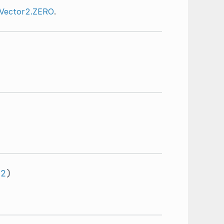
Vector2.ZERO
.
r2
)