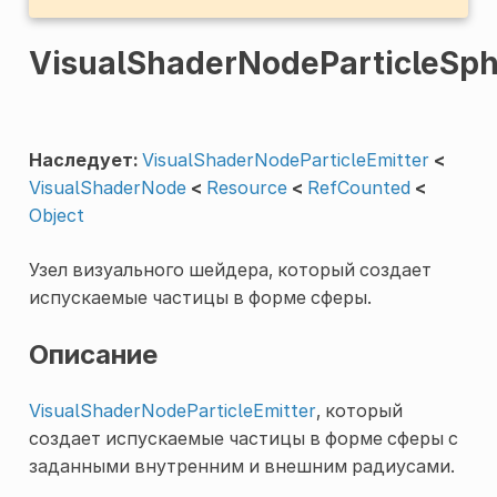
VisualShaderNodeParticleSph
Наследует:
VisualShaderNodeParticleEmitter
<
VisualShaderNode
<
Resource
<
RefCounted
<
Object
Узел визуального шейдера, который создает
испускаемые частицы в форме сферы.
Описание
VisualShaderNodeParticleEmitter
, который
создает испускаемые частицы в форме сферы с
заданными внутренним и внешним радиусами.