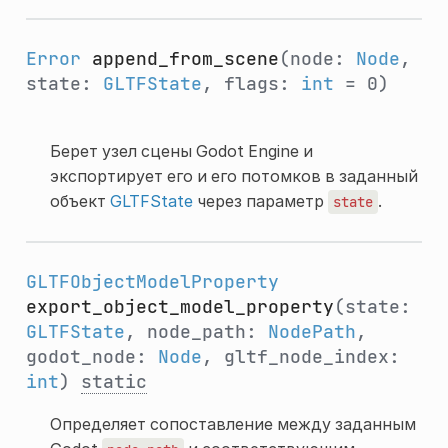
Error
append_from_scene
(node:
Node
,
state:
GLTFState
, flags:
int
= 0)
Берет узел сцены Godot Engine и
экспортирует его и его потомков в заданный
объект
GLTFState
через параметр
.
state
GLTFObjectModelProperty
export_object_model_property
(state:
GLTFState
, node_path:
NodePath
,
godot_node:
Node
, gltf_node_index:
int
)
static
Определяет сопоставление между заданным