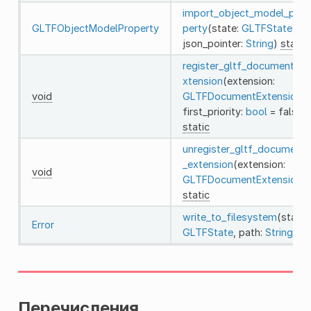
import_object_model_pro
GLTFObjectModelProperty
perty
(state:
GLTFState
,
json_pointer:
String
)
static
register_gltf_document_e
xtension
(extension:
void
GLTFDocumentExtension
,
first_priority:
bool
= false)
static
unregister_gltf_document
_extension
(extension:
void
GLTFDocumentExtension
)
static
write_to_filesystem
(state:
Error
GLTFState
, path:
String
)
Перечисления