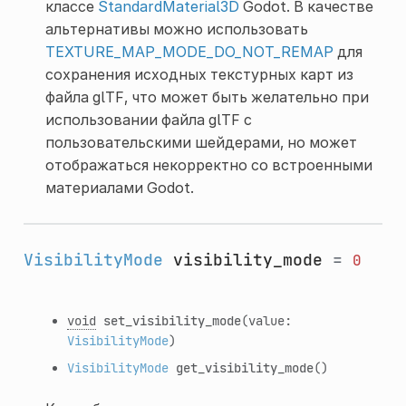
классе
StandardMaterial3D
Godot. В качестве
альтернативы можно использовать
TEXTURE_MAP_MODE_DO_NOT_REMAP
для
сохранения исходных текстурных карт из
файла glTF, что может быть желательно при
использовании файла glTF с
пользовательскими шейдерами, но может
отображаться некорректно со встроенными
материалами Godot.
VisibilityMode
visibility_mode
=
0
void
set_visibility_mode
(value:
VisibilityMode
)
VisibilityMode
get_visibility_mode
()