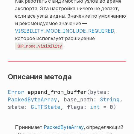
Как работать с видимостью узлов во время
экспорта. Эта настройка ничего не делает,
если все узлы видны. Значение по умолчанию
и рекомендуемое значение —
VISIBILITY_MODE_INCLUDE_REQUIRED
,
которое использует расширение
.
KHR_node_visibility
Описания метода
Error
append_from_buffer
(bytes:
PackedByteArray
, base_path:
String
,
state:
GLTFState
, flags:
int
= 0)
Принимает
PackedByteArray
, определяющий