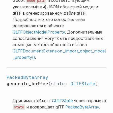
Godot
и соответствующим
node_path
указателем(ями) JSON объектной модели
glTF в сгенерированном файле glTF.
Подробности этого сопоставления
возвращаются в объекте
GLTFObjectModelProperty
. Дополнительные
сопоставления могут быть предоставлены с
помощью метода обратного вызова
GLTFDocumentExtension._import_object_model
_property()
.
PackedByteArray
generate_buffer
(state:
GLTFState
)
Принимает объект
GLTFState
через параметр
и возвращает glTF
PackedByteArray
.
state