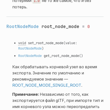
потерями
не то же самое, что и без
1.0
потерь.
RootNodeMode
root_node_mode
=
0
void
set_root_node_mode
(value:
RootNodeMode
)
RootNodeMode
get_root_node_mode
()
Как обрабатывать корневой узел во время
экспорта. Значение по умолчанию и
рекомендуемое значение —
ROOT_NODE_MODE_SINGLE_ROOT
.
Примечание:
Независимо от того, как
экспортируется файл glTF, при импорте тип и
имя корневого узла можно переопределить