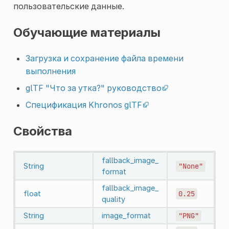
пользовательские данные.
Обучающие материалы
Загрузка и сохранение файла времени
выполнения
glTF "Что за утка?" руководство
Спецификация Khronos glTF
Свойства
fallback_image_
String
"None"
format
fallback_image_
float
0.25
quality
String
image_format
"PNG"