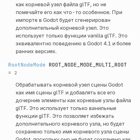
как корневой узел файла glTF, но не
помечайте его как что-то особенное. При
импорте в Godot будет сгенерирован
дополнительный корневой узел. Это
использует только функции vanilla glTF. Это
эквивалентно поведению в Godot 4.1 и более
ранних версиях.
RootNodeMode
ROOT_NODE_MODE_MULTI_ROOT
=
2
Обрабатывать корневой узел сцены Godot
как имя сцены glTF и добавлять все его
дочерние элементы как корневые узлы файла
glTF. Это использует только ванильные
функции glTF. Это позволяет избежать
дополнительного корневого узла, но будет
сохранено только имя корневого узла сцены
Godot, поскольку оно не будет сохранено как