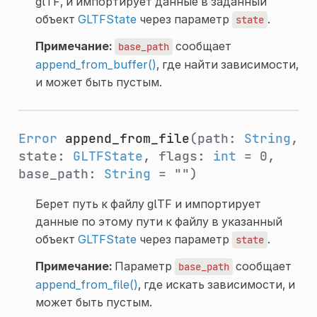
glTF, и импортирует данные в заданный
объект
GLTFState
через параметр
.
state
Примечание:
сообщает
base_path
append_from_buffer()
, где найти зависимости,
и может быть пустым.
Error
append_from_file
(path:
String
,
state:
GLTFState
, flags:
int
= 0,
base_path:
String
= "")
Берет путь к файлу glTF и импортирует
данные по этому пути к файлу в указанный
объект
GLTFState
через параметр
.
state
Примечание:
Параметр
сообщает
base_path
append_from_file()
, где искать зависимости, и
может быть пустым.