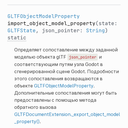
GLTFObjectModelProperty
import_object_model_property
(state:
GLTFState
, json_pointer:
String
)
static
Определяет сопоставление между заданной
моделью объекта glTF
и
json_pointer
соответствующим путям узла Godot в
сгенерированной сцене Godot. Подробности
этого сопоставления возвращаются в
объекте
GLTFObjectModelProperty
.
Дополнительные сопоставления могут быть
предоставлены с помощью метода
обратного вызова
GLTFDocumentExtension._export_object_model
_property()
.