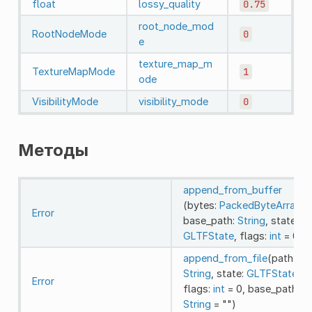
float
lossy_quality
0.75
root_node_mod
RootNodeMode
0
e
texture_map_m
TextureMapMode
1
ode
VisibilityMode
visibility_mode
0
Методы
append_from_buffer
(bytes:
PackedByteArray
,
Error
base_path:
String
, state:
GLTFState
, flags:
int
= 0)
append_from_file
(path:
String
, state:
GLTFState
,
Error
flags:
int
= 0, base_path:
String
= "")