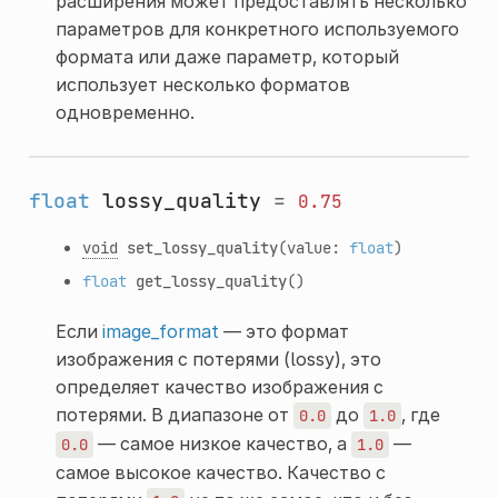
расширения может предоставлять несколько
параметров для конкретного используемого
формата или даже параметр, который
использует несколько форматов
одновременно.
float
lossy_quality
=
0.75
void
set_lossy_quality
(value:
float
)
float
get_lossy_quality
()
Если
image_format
— это формат
изображения с потерями (lossy), это
определяет качество изображения с
потерями. В диапазоне от
до
, где
0.0
1.0
— самое низкое качество, а
—
0.0
1.0
самое высокое качество. Качество с