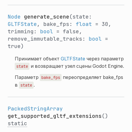
Node
generate_scene
(state:
GLTFState
, bake_fps:
float
= 30,
trimming:
bool
= false,
remove_immutable_tracks:
bool
=
true)
Принимает объект
GLTFState
через параметр
и возвращает узел сцены Godot Engine.
state
Параметр
переопределяет bake_fps
bake_fps
в
.
state
PackedStringArray
get_supported_gltf_extensions
()
static