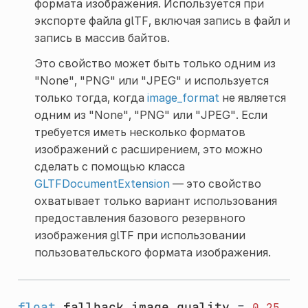
формата изображения. Используется при
экспорте файла glTF, включая запись в файл и
запись в массив байтов.
Это свойство может быть только одним из
"None", "PNG" или "JPEG" и используется
только тогда, когда
image_format
не является
одним из "None", "PNG" или "JPEG". Если
требуется иметь несколько форматов
изображений с расширением, это можно
сделать с помощью класса
GLTFDocumentExtension
— это свойство
охватывает только вариант использования
предоставления базового резервного
изображения glTF при использовании
пользовательского формата изображения.
float
fallback_image_quality
=
0.25