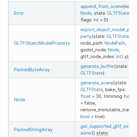
append_from_scene
(node:
Error
Node
, state:
GLTFState
,
flags:
int
= 0)
export_object_model_pro
perty
(state:
GLTFState
,
GLTFObjectModelProperty
node_path:
NodePath
,
godot_node:
Node
,
gltf_node_index:
int
)
static
generate_buffer
(state:
PackedByteArray
GLTFState
)
generate_scene
(state:
GLTFState
, bake_fps:
float
= 30, trimming:
bool
Node
= false,
remove_immutable_tracks:
bool
= true)
get_supported_gltf_exten
PackedStringArray
sions
()
static