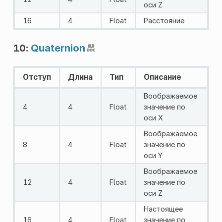
оси Z
16
4
Float
Расстояние
10:
Quaternion
Отступ
Длина
Тип
Описание
Воображаемое
4
4
Float
значение по
оси X
Воображаемое
8
4
Float
значение по
оси Y
Воображаемое
12
4
Float
значение по
оси Z
Настоящее
16
4
Float
значение по