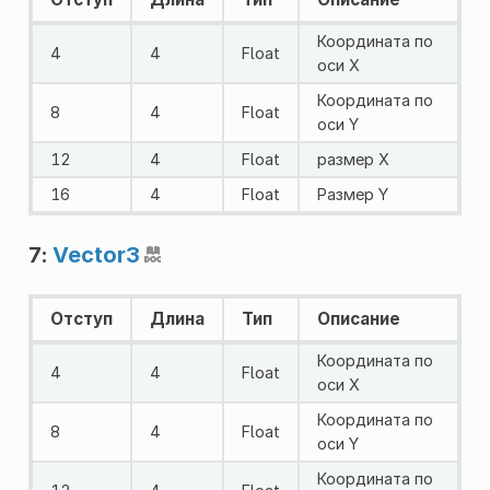
Координата по
4
4
Float
оси X
Координата по
8
4
Float
оси Y
12
4
Float
размер Х
16
4
Float
Размер Y
7:
Vector3
Отступ
Длина
Тип
Описание
Координата по
4
4
Float
оси X
Координата по
8
4
Float
оси Y
Координата по