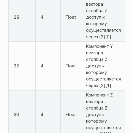
вектора
столбца Z,
28
4
Float
доступ к
которому
осуществляется
через [2][0]
Компонент Y
вектора
столбца Z,
32
4
Float
доступ к
которому
осуществляется
через [2][1]
Компонент Z
вектора
столбца Z,
36
4
Float
доступ к
которому
осуществляется