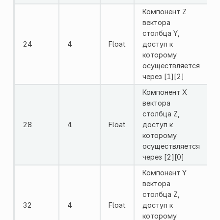
Компонент Z
вектора
столбца Y,
24
4
Float
доступ к
которому
осуществляется
через [1][2]
Компонент X
вектора
столбца Z,
28
4
Float
доступ к
которому
осуществляется
через [2][0]
Компонент Y
вектора
столбца Z,
32
4
Float
доступ к
которому