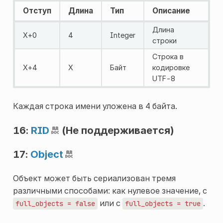
Отступ
Длина
Тип
Описание
Длина
X+0
4
Integer
строки
Строка в
X+4
X
Байт
кодировке
UTF-8
Каждая строка имени уложена в 4 байта.
16:
RID
(Не поддерживается)
17:
Object
Объект может быть сериализован тремя
различными способами: как нулевое значение, с
или с
.
full_objects
=
false
full_objects
=
true