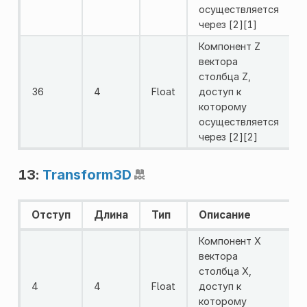
осуществляется
через [2][1]
Компонент Z
вектора
столбца Z,
36
4
Float
доступ к
которому
осуществляется
через [2][2]
13:
Transform3D
Отступ
Длина
Тип
Описание
Компонент X
вектора
столбца X,
4
4
Float
доступ к
которому