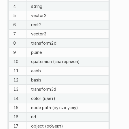
4
string
5
vector2
6
rеct2
7
vector3
8
trаnsform2d
9
plаne
10
quaternion (кватернион)
11
аabb
12
bаsis
13
transform3d
14
color (цвет)
15
node path (путь к узлу)
16
rіd
17
object (объект)