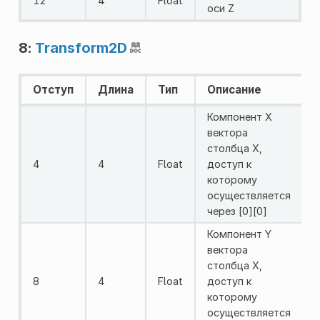
12
4
Float
оси Z
8:
Transform2D
Отступ
Длина
Тип
Описание
Компонент X
вектора
столбца X,
4
4
Float
доступ к
которому
осуществляется
через [0][0]
Компонент Y
вектора
столбца X,
8
4
Float
доступ к
которому
осуществляется