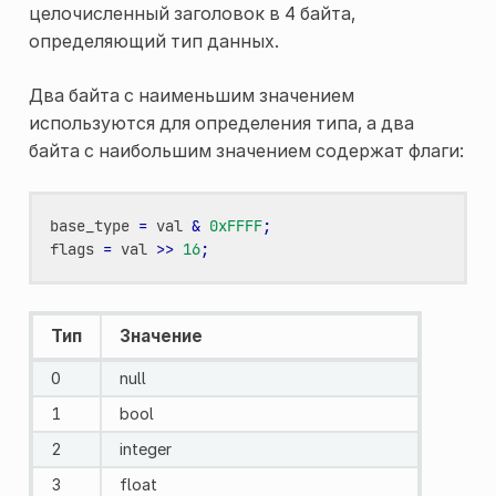
целочисленный заголовок в 4 байта,
определяющий тип данных.
Два байта с наименьшим значением
используются для определения типа, а два
байта с наибольшим значением содержат флаги:
base_type
=
val
&
0xFFFF
;
flags
=
val
>>
16
;
Тип
Значение
0
null
1
bool
2
integer
3
float