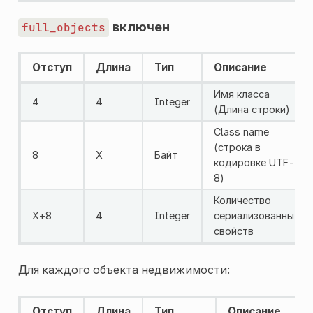
включен
full_objects
Отступ
Длина
Тип
Описание
Имя класса
4
4
Integer
(Длина строки)
Class name
(строка в
8
X
Байт
кодировке UTF-
8)
Количество
X+8
4
Integer
сериализованных
свойств
Для каждого объекта недвижимости:
Отступ
Длина
Тип
Описание