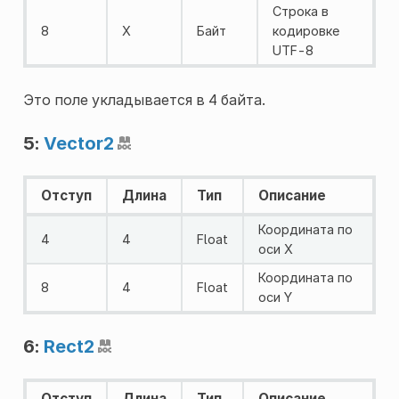
Строка в
8
X
Байт
кодировке
UTF-8
Это поле укладывается в 4 байта.
5:
Vector2
Отступ
Длина
Тип
Описание
Координата по
4
4
Float
оси X
Координата по
8
4
Float
оси Y
6:
Rect2
Отступ
Длина
Тип
Описание