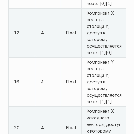
через [0][1]
Компонент X
вектора
столбца Y,
12
4
Float
доступ к
которому
осуществляется
через [1][0]
Компонент Y
вектора
столбца Y,
16
4
Float
доступ к
которому
осуществляется
через [1][1]
Компонент X
исходного
вектора, доступ
20
4
Float
к которому