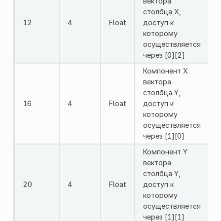
вектора
столбца X,
12
4
Float
доступ к
которому
осуществляется
через [0][2]
Компонент X
вектора
столбца Y,
16
4
Float
доступ к
которому
осуществляется
через [1][0]
Компонент Y
вектора
столбца Y,
20
4
Float
доступ к
которому
осуществляется
через [1][1]