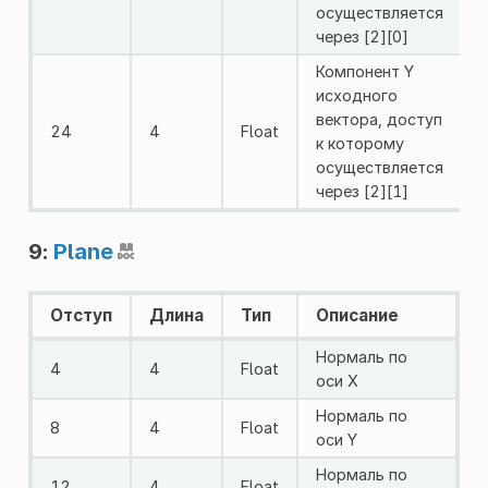
осуществляется
через [2][0]
Компонент Y
исходного
вектора, доступ
24
4
Float
к которому
осуществляется
через [2][1]
9:
Plane
Отступ
Длина
Тип
Описание
Нормаль по
4
4
Float
оси X
Нормаль по
8
4
Float
оси Y
Нормаль по
12
4
Float