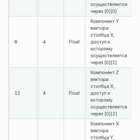
осуществляется
через [0][0]
Компонент Y
вектора
столбца X,
8
4
Float
доступ к
которому
осуществляется
через [0][1]
Компонент Z
вектора
столбца X,
12
4
Float
доступ к
которому
осуществляется
через [0][2]
Компонент X
вектора
столбца Y,