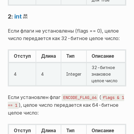
2:
int
Если флаги не установлены (flags == 0), целое
число передается как 32-битное целое число:
Отступ
Длина
Тип
Описание
32-битное
4
4
Integer
знаковое
целое число
Если установлен флаг
(
ENCODE_FLAG_64
flags
&
1
), целое число передается как 64-битное
==
1
целое число:
Отступ
Длина
Тип
Описание