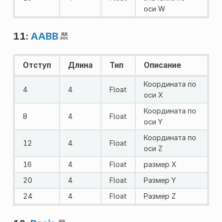
оси W
11:
AABB
Отступ
Длина
Тип
Описание
Координата по
4
4
Float
оси X
Координата по
8
4
Float
оси Y
Координата по
12
4
Float
оси Z
16
4
Float
размер Х
20
4
Float
Размер Y
24
4
Float
Размер Z