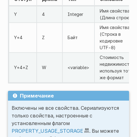
Имя свойства
Y
4
Integer
(Длина строки)
Имя свойства
(Строка в
Y+4
Z
Байт
кодировке
UTF-8)
Стоимость
недвижимости,
Y+4+Z
W
<variable>
используя тот
же формат
Примечание
Включены не все свойства. Сериализуются
только свойства, настроенные с
установленным флагом
PROPERTY_USAGE_STORAGE
. Вы можете