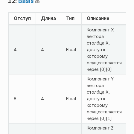
12:
Basis
Отступ
Длина
Тип
Описание
Компонент X
вектора
столбца X,
4
4
Float
доступ к
которому
осуществляется
через [0][0]
Компонент Y
вектора
столбца X,
8
4
Float
доступ к
которому
осуществляется
через [0][1]
Компонент Z