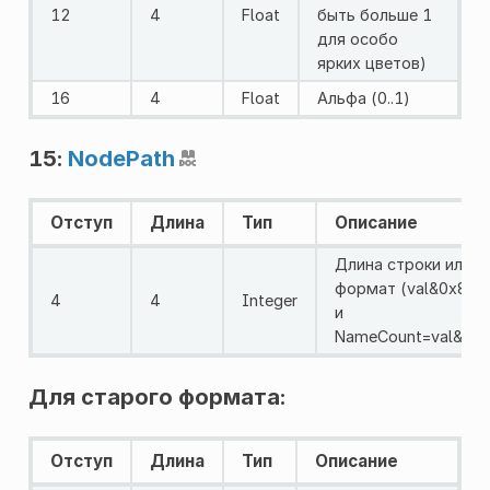
12
4
Float
быть больше 1
для особо
ярких цветов)
16
4
Float
Альфа (0..1)
15:
NodePath
Отступ
Длина
Тип
Описание
Длина строки или н
формат (val&0x800
4
4
Integer
и
NameCount=val&0x7
Для старого формата:
Отступ
Длина
Тип
Описание