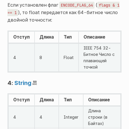
Если установлен флаг
(
ENCODE_FLAG_64
flags
&
1
), то float передается как 64-битное число
==
1
двойной точности:
Отступ
Длина
Тип
Описание
IЕEE 754 32-
Битное Число с
4
8
Float
плавающей
точкой
4:
String
Отступ
Длина
Тип
Описание
Длина
4
4
Integer
строки (в
Байтах)