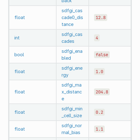
back
sdfgi_cas
float
cade0_dis
12.8
tance
sdfgi_cas
int
4
cades
sdfgi_ena
bool
false
bled
sdfgi_ene
float
1.0
rgy
sdfgi_ma
float
x_distanc
204.8
e
sdfgi_min
float
0.2
_cell_size
sdfgi_nor
float
1.1
mal_bias