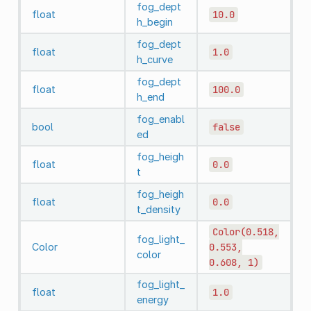
fog_dept
float
10.0
h_begin
fog_dept
float
1.0
h_curve
fog_dept
float
100.0
h_end
fog_enabl
bool
false
ed
fog_heigh
float
0.0
t
fog_heigh
float
0.0
t_density
Color(0.518,
fog_light_
Color
0.553,
color
0.608,
1)
fog_light_
float
1.0
energy