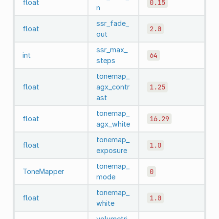
float
0.15
n
ssr_fade_
float
2.0
out
ssr_max_
int
64
steps
tonemap_
float
agx_contr
1.25
ast
tonemap_
float
16.29
agx_white
tonemap_
float
1.0
exposure
tonemap_
ToneMapper
0
mode
tonemap_
float
1.0
white
volumetri