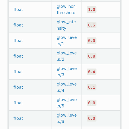
glow_hdr_
float
1.0
threshold
glow_inte
float
0.3
nsity
glow_leve
float
0.0
ls/1
glow_leve
float
0.8
ls/2
glow_leve
float
0.4
ls/3
glow_leve
float
0.1
ls/4
glow_leve
float
0.0
ls/5
glow_leve
float
0.0
ls/6