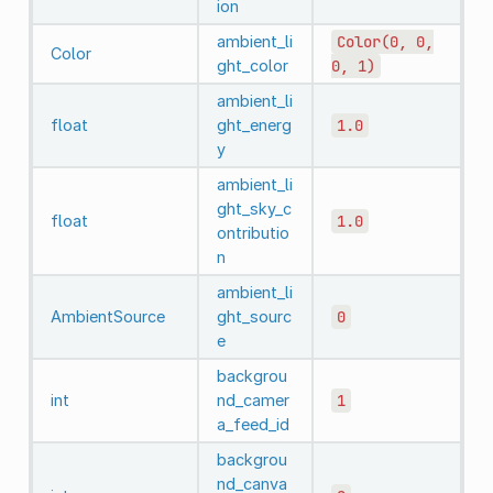
ion
ambient_li
Color(0,
0,
Color
ght_color
0,
1)
ambient_li
float
ght_energ
1.0
y
ambient_li
ght_sky_c
float
1.0
ontributio
n
ambient_li
AmbientSource
ght_sourc
0
e
backgrou
int
nd_camer
1
a_feed_id
backgrou
nd_canva