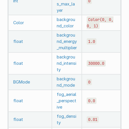
int
0
s_max_la
yer
backgrou
Color(0,
0,
Color
nd_color
0,
1)
backgrou
float
nd_energy
1.0
_multiplier
backgrou
float
nd_intensi
30000.0
ty
backgrou
BGMode
0
nd_mode
fog_aerial
float
_perspect
0.0
ive
fog_densi
float
0.01
ty