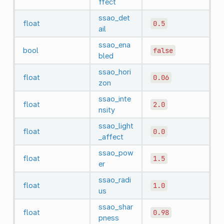
ffect
ssao_det
float
0.5
ail
ssao_ena
bool
false
bled
ssao_hori
float
0.06
zon
ssao_inte
float
2.0
nsity
ssao_light
float
0.0
_affect
ssao_pow
float
1.5
er
ssao_radi
float
1.0
us
ssao_shar
float
0.98
pness