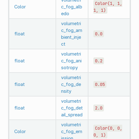
Color(1,
1,
Color
c_fog_alb
1,
1)
edo
volumetri
c_fog_am
float
0.0
bient_inje
ct
volumetri
float
c_fog_ani
0.2
sotropy
volumetri
float
c_fog_de
0.05
nsity
volumetri
float
c_fog_det
2.0
ail_spread
volumetri
Color(0,
0,
Color
c_fog_em
0,
1)
ission