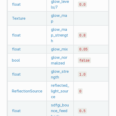
glow_leve
float
0.0
ls/7
glow_ma
Texture
p
glow_ma
float
p_strengt
0.8
h
float
glow_mix
0.05
glow_nor
bool
false
malized
glow_stre
float
1.0
ngth
reflected_
ReflectionSource
light_sour
0
ce
sdfgi_bou
float
nce_feed
0.5