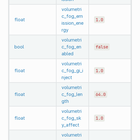
volumetri
c_fog_em
float
1.0
ission_ene
rgy
volumetri
bool
c_fog_en
false
abled
volumetri
float
c_fog_gi_i
1.0
nject
volumetri
float
c_fog_len
64.0
gth
volumetri
float
c_fog_sk
1.0
y_affect
volumetri