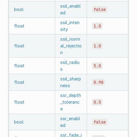
ssil_enabl
bool
false
ed
ssil_inten
float
1.0
sity
ssil_norm
float
al_rejectio
1.0
n
ssil_radiu
float
5.0
s
ssil_sharp
float
0.98
ness
ssr_depth
float
_toleranc
0.5
e
ssr_enabl
bool
false
ed
ssr_fade_i