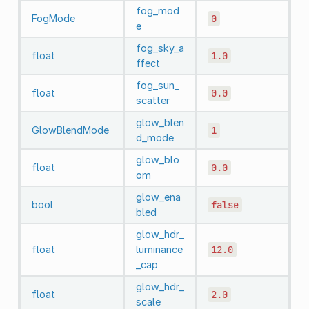
fog_mod
FogMode
0
e
fog_sky_a
float
1.0
ffect
fog_sun_
float
0.0
scatter
glow_blen
GlowBlendMode
1
d_mode
glow_blo
float
0.0
om
glow_ena
bool
false
bled
glow_hdr_
float
luminance
12.0
_cap
glow_hdr_
float
2.0
scale