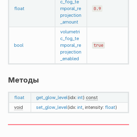
c_fog_te
float
mporal_re
0.9
projection
_amount
volumetri
c_fog_te
bool
mporal_re
true
projection
_enabled
Методы
float
get_glow_level
(idx:
int
)
const
void
set_glow_level
(idx:
int
, intensity:
float
)