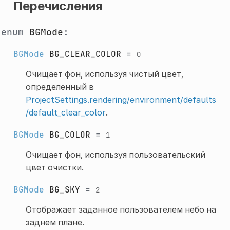
Перечисления
enum
BGMode
:
BGMode
BG_CLEAR_COLOR
=
0
Очищает фон, используя чистый цвет,
определенный в
ProjectSettings.rendering/environment/defaults
/default_clear_color
.
BGMode
BG_COLOR
=
1
Очищает фон, используя пользовательский
цвет очистки.
BGMode
BG_SKY
=
2
Отображает заданное пользователем небо на
заднем плане.