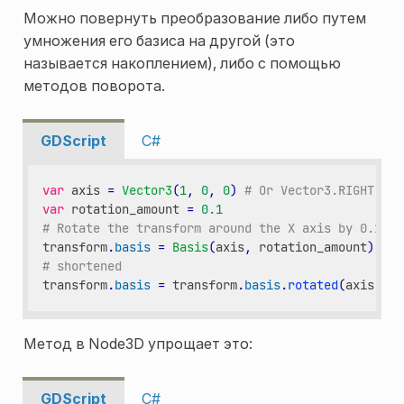
Можно повернуть преобразование либо путем
умножения его базиса на другой (это
называется накоплением), либо с помощью
методов поворота.
GDScript
C#
var
axis
=
Vector3
(
1
,
0
,
0
)
# Or Vector3.RIGHT
var
rotation_amount
=
0.1
# Rotate the transform around the X axis by 0.1 ra
transform
.
basis
=
Basis
(
axis
,
rotation_amount
)
*
t
# shortened
transform
.
basis
=
transform
.
basis
.
rotated
(
axis
,
ro
Метод в Node3D упрощает это:
GDScript
C#