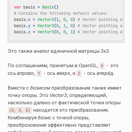
var
basis
=
Basis
()
# Contains the following default values:
basis
.
x
=
Vector3
(
1
,
0
,
0
)
# Vector pointing along
basis
.
y
=
Vector3
(
0
,
1
,
0
)
# Vector pointing along
basis
.
z
=
Vector3
(
0
,
0
,
1
)
# Vector pointing along
Это также аналог единичной матрицы 3x3.
По соглашениям, принятым в OpenGL,
- это
X
ось
вправо
,
- ось
вверх
, а
- ось
вперёд
.
Y
Z
Вместе с
базисом
преобразование также имеет
точку опоры
. Это
Vector3
, определяющий,
насколько далеко от фактической точки опоры
находится это преобразование.
(0,
0,
0)
Комбинируя
базис
с
точкой опоры
,
преобразование
эффективно представляет