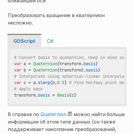
ближайшей оси.
Преобразовать вращение в кватернион
несложно.
GDScript
C#
# Convert basis to quaternion, keep in mind scale 
var
a
=
Quaternion
(
transform
.
basis
)
var
b
=
Quaternion
(
transform2
.
basis
)
# Interpolate using spherical-linear interpolation
var
c
=
a
.
slerp
(
b
,
0.5
)
# find halfway point betwee
# Apply back
transform
.
basis
=
Basis
(
c
)
В справке по
Quaternion
можно найти больше
информации об этом типе данных (он также
поддерживает накопление преобразований,