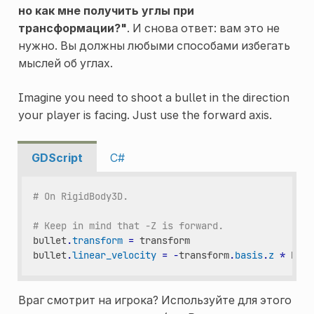
но как мне получить углы при
трансформации?"
. И снова ответ: вам это не
нужно. Вы должны любыми способами избегать
мыслей об углах.
Imagine you need to shoot a bullet in the direction
your player is facing. Just use the forward axis.
GDScript
C#
# On RigidBody3D.
# Keep in mind that -Z is forward.
bullet
.
transform
=
transform
bullet
.
linear_velocity
=
-
transform
.
basis
.
z
*
BULL
Враг смотрит на игрока? Используйте для этого