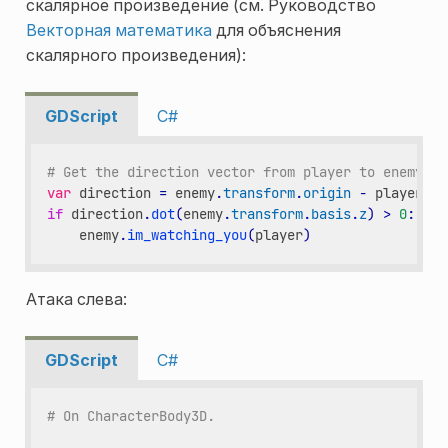
скалярное произведение (см. Руководство
Векторная математика
для объяснения
скалярного произведения):
GDScript
C#
# Get the direction vector from player to enemy
var
direction
=
enemy
.
transform
.
origin
-
player
.
tr
if
direction
.
dot
(
enemy
.
transform
.
basis
.
z
)
>
0
:
enemy
.
im_watching_you
(
player
)
Атака слева:
GDScript
C#
# On CharacterBody3D.