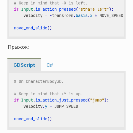
# Keep in mind that -X is left.
if
Input
.
is_action_pressed
(
"strafe_left"
):
velocity
=
-
transform
.
basis
.
x
*
MOVE_SPEED
move_and_slide
()
Прыжок:
GDScript
C#
# On CharacterBody3D.
# Keep in mind that +Y is up.
if
Input
.
is_action_just_pressed
(
"jump"
):
velocity
.
y
=
JUMP_SPEED
move_and_slide
()