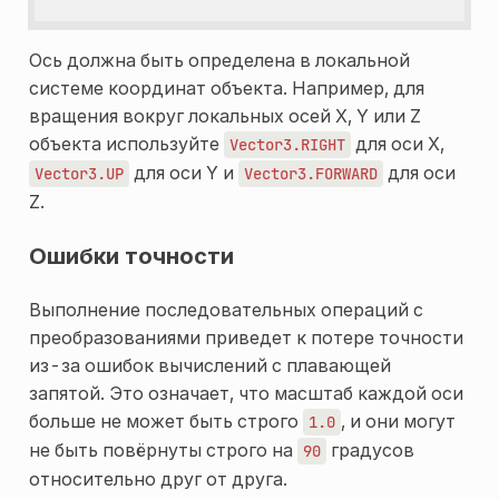
Ось должна быть определена в локальной
системе координат объекта. Например, для
вращения вокруг локальных осей X, Y или Z
объекта используйте
для оси X,
Vector3.RIGHT
для оси Y и
для оси
Vector3.UP
Vector3.FORWARD
Z.
Ошибки точности
Выполнение последовательных операций с
преобразованиями приведет к потере точности
из-за ошибок вычислений с плавающей
запятой. Это означает, что масштаб каждой оси
больше не может быть строго
, и они могут
1.0
не быть повёрнуты строго на
градусов
90
относительно друг от друга.