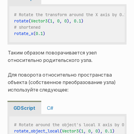
# Rotate the transform around the X axis by 0.1 ra
rotate
(
Vector3
(
1
,
0
,
0
),
0.1
)
# shortened
rotate_x
(
0.1
)
Таким образом поворачивается узел
относительно родительского узла.
Для поворота относительно пространства
объекта (собственное преобразование узла)
используйте следующее:
GDScript
C#
# Rotate around the object's local X axis by 0.1 r
rotate_object_local
(
Vector3
(
1
,
0
,
0
),
0.1
)