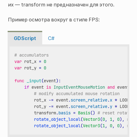
их — transform не предназначен для этого.
Пример осмотра вокруг в стиле FPS:
GDScript
C#
# accumulators
var
rot_x
=
0
var
rot_y
=
0
func
_input
(
event
):
if
event
is
InputEventMouseMotion
and
event
.
bu
# modify accumulated mouse rotation
rot_x
-=
event
.
screen_relative
.
x
*
LOOKARO
rot_y
-=
event
.
screen_relative
.
y
*
LOOKARO
transform
.
basis
=
Basis
()
# reset rotation
rotate_object_local
(
Vector3
(
0
,
1
,
0
),
rot_
rotate_object_local
(
Vector3
(
1
,
0
,
0
),
rot_