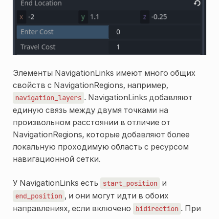
Элементы NavigationLinks имеют много общих
свойств с NavigationRegions, например,
. NavigationLinks добавляют
navigation_layers
единую связь между двумя точками на
произвольном расстоянии в отличие от
NavigationRegions, которые добавляют более
локальную проходимую область с ресурсом
навигационной сетки.
У NavigationLinks есть
и
start_position
, и они могут идти в обоих
end_position
направлениях, если включено
. При
bidirection