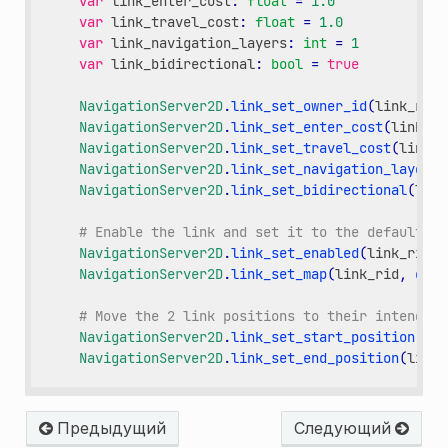
var
link_enter_cost
:
float
=
1.0
var
link_travel_cost
:
float
=
1.0
var
link_navigation_layers
:
int
=
1
var
link_bidirectional
:
bool
=
true
NavigationServer2D
.
link_set_owner_id
(
link_rid
,
NavigationServer2D
.
link_set_enter_cost
(
link_ri
NavigationServer2D
.
link_set_travel_cost
(
link_r
NavigationServer2D
.
link_set_navigation_layers
(
NavigationServer2D
.
link_set_bidirectional
(
link
# Enable the link and set it to the default na
NavigationServer2D
.
link_set_enabled
(
link_rid
,
NavigationServer2D
.
link_set_map
(
link_rid
,
get_
# Move the 2 link positions to their intended 
NavigationServer2D
.
link_set_start_position
(
lin
NavigationServer2D
.
link_set_end_position
(
link_
Предыдущий
Следующий