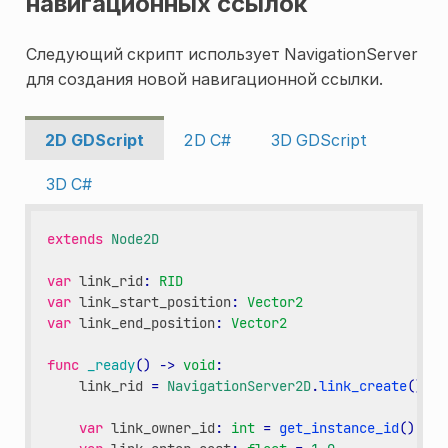
навигационных ссылок
Следующий скрипт использует NavigationServer
для создания новой навигационной ссылки.
2D GDScript
2D C#
3D GDScript
3D C#
extends
Node2D
var
link_rid
:
RID
var
link_start_position
:
Vector2
var
link_end_position
:
Vector2
func
_ready
()
->
void
:
link_rid
=
NavigationServer2D
.
link_create
()
var
link_owner_id
:
int
=
get_instance_id
()