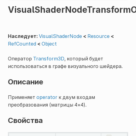
VisualShaderNodeTransform
Наследует:
VisualShaderNode
<
Resource
<
RefCounted
<
Object
Оператор
Transform3D
, который будет
использоваться в графе визуального шейдера.
Описание
Применяет
operator
к двум входам
преобразования (матрицы 4×4).
Свойства