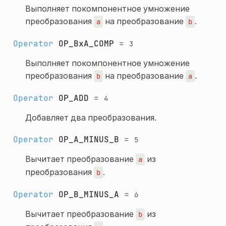
Выполняет покомпонентное умножение
преобразования
на преобразование
.
a
b
Operator
OP_BxA_COMP
=
3
Выполняет покомпонентное умножение
преобразования
на преобразование
.
b
a
Operator
OP_ADD
=
4
Добавляет два преобразования.
Operator
OP_A_MINUS_B
=
5
Вычитает преобразование
из
a
преобразования
.
b
Operator
OP_B_MINUS_A
=
6
Вычитает преобразование
из
b