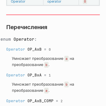
Operator
operator
0
Перечисления
enum
Operator
:
Operator
OP_AxB
=
0
Умножает преобразование
на
a
преобразование
.
b
Operator
OP_BxA
=
1
Умножает преобразование
на
b
преобразование
.
a
Operator
OP_AxB_COMP
=
2