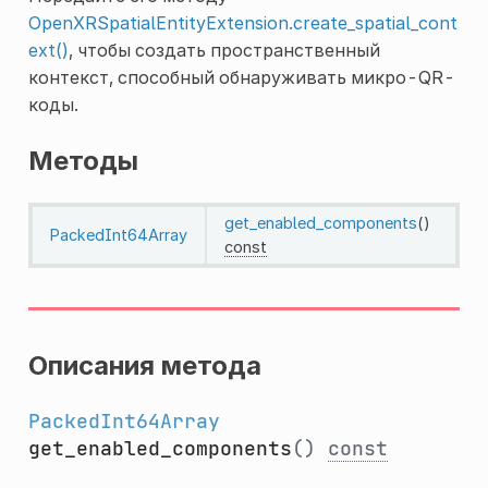
OpenXRSpatialEntityExtension.create_spatial_cont
ext()
, чтобы создать пространственный
контекст, способный обнаруживать микро-QR-
коды.
Методы
get_enabled_components
()
PackedInt64Array
const
Описания метода
PackedInt64Array
get_enabled_components
()
const