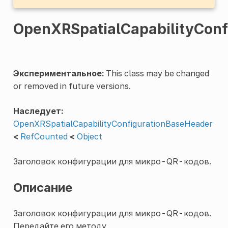
OpenXRSpatialCapabilityConf
Экспериментальное:
This class may be changed
or removed in future versions.
Наследует:
OpenXRSpatialCapabilityConfigurationBaseHeader
<
RefCounted
<
Object
Заголовок конфигурации для микро-QR-кодов.
Описание
Заголовок конфигурации для микро-QR-кодов.
Передайте его методу