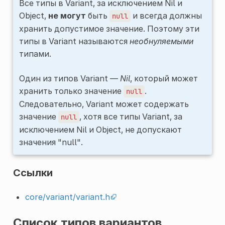
Все типы в Variant, за исключением Nil и
Object,
не могут
быть
и всегда должны
null
хранить допустимое значение. Поэтому эти
типы в Variant называются
необнуляемыми
типами.
Один из типов Variant —
Nil
, который может
хранить только значение
.
null
Следовательно, Variant может содержать
значение
, хотя все типы Variant, за
null
исключением Nil и Object, не допускают
значения "null".
Ссылки
core/variant/variant.h
Список типов вариантов