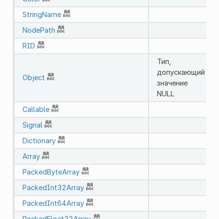
StringName
NodePath
RID
Тип,
допускающий
Object
значение
NULL
Callable
Signal
Dictionary
Array
PackedByteArray
PackedInt32Array
PackedInt64Array
PackedFloat32Array