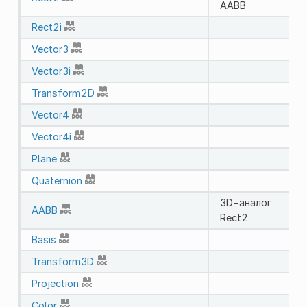
AABB
Rect2i
Vector3
Vector3i
Transform2D
Vector4
Vector4i
Plane
Quaternion
3D-аналог
AABB
Rect2
Basis
Transform3D
Projection
Color