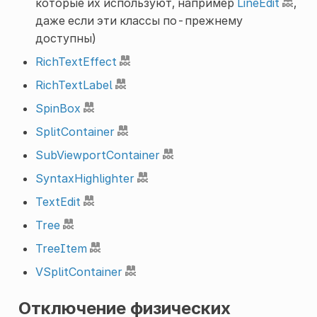
которые их используют, например
LineEdit
,
даже если эти классы по-прежнему
доступны)
RichTextEffect
RichTextLabel
SpinBox
SplitContainer
SubViewportContainer
SyntaxHighlighter
TextEdit
Tree
TreeItem
VSplitContainer
Отключение физических