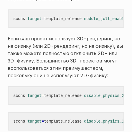
scons
target
=
template_release
module_jolt_enabled
=
Если ваш проект использует 3D-рендеринг, но
не физику (или 2D-рендеринг, но не физику), вы
также можете полностью отключить 2D- или
3D-физику. Большинство 3D-проектов могут
воспользоваться этим преимуществом,
поскольку они не используют 2D-физику:
scons
target
=
template_release
disable_physics_2d
=
scons
target
=
template_release
disable_physics_3d
=