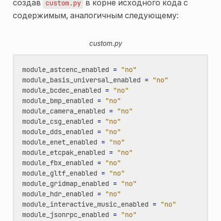
создав
в корне исходного кода с
custom.py
содержимым, аналогичным следующему:
custom.py
module_astcenc_enabled
=
"no"
module_basis_universal_enabled
=
"no"
module_bcdec_enabled
=
"no"
module_bmp_enabled
=
"no"
module_camera_enabled
=
"no"
module_csg_enabled
=
"no"
module_dds_enabled
=
"no"
module_enet_enabled
=
"no"
module_etcpak_enabled
=
"no"
module_fbx_enabled
=
"no"
module_gltf_enabled
=
"no"
module_gridmap_enabled
=
"no"
module_hdr_enabled
=
"no"
module_interactive_music_enabled
=
"no"
module_jsonrpc_enabled
=
"no"