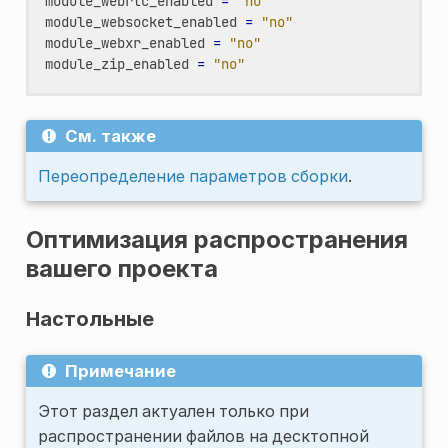
module_webrtc_enabled
=
"no"
module_websocket_enabled
=
"no"
module_webxr_enabled
=
"no"
module_zip_enabled
=
"no"
См. также
Переопределение параметров сборки
.
Оптимизация распространения
вашего проекта
Настольные
Примечание
Этот раздел актуален только при
распространении файлов на десктопной