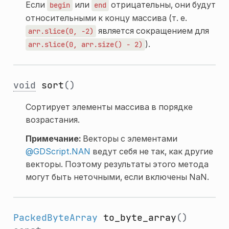
Если
или
отрицательны, они будут
begin
end
относительными к концу массива (т. е.
является сокращением для
arr.slice(0,
-2)
).
arr.slice(0,
arr.size()
-
2)
void
sort
()
Сортирует элементы массива в порядке
возрастания.
Примечание:
Векторы с элементами
@GDScript.NAN
ведут себя не так, как другие
векторы. Поэтому результаты этого метода
могут быть неточными, если включены NaN.
PackedByteArray
to_byte_array
()