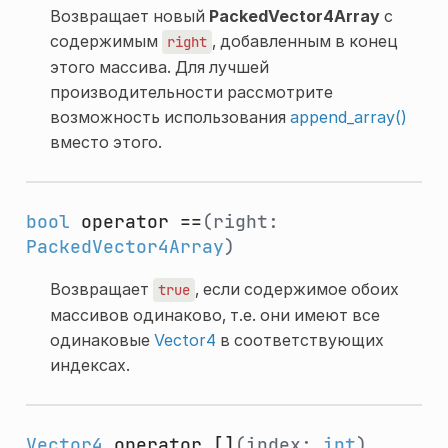
Возвращает новый
PackedVector4Array
с
содержимым
, добавленным в конец
right
этого массива. Для лучшей
производительности рассмотрите
возможность использования
append_array()
вместо этого.
bool
operator ==
(right:
PackedVector4Array
)
Возвращает
, если содержимое обоих
true
массивов одинаково, т.е. они имеют все
одинаковые
Vector4
в соответствующих
индексах.
Vector4
operator []
(index:
int
)