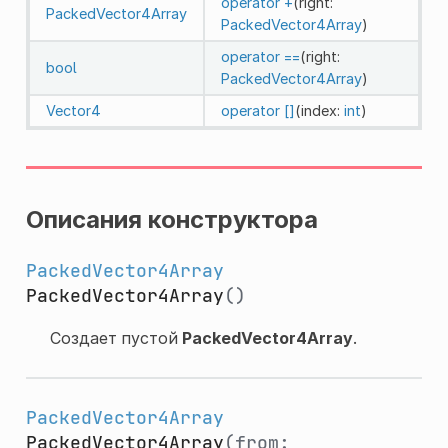
operator +
(right:
PackedVector4Array
PackedVector4Array
)
operator ==
(right:
bool
PackedVector4Array
)
Vector4
operator []
(index:
int
)
Описания конструктора
PackedVector4Array
PackedVector4Array
()
Создает пустой
PackedVector4Array
.
PackedVector4Array
PackedVector4Array
(from: