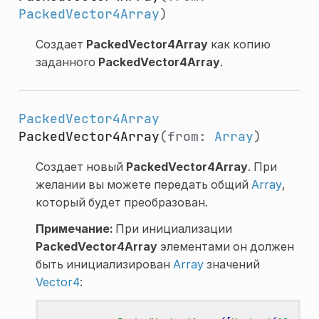
PackedVector4Array
)
Создает
PackedVector4Array
как копию
заданного
PackedVector4Array
.
PackedVector4Array
PackedVector4Array
(from:
Array
)
Создает новый
PackedVector4Array
. При
желании вы можете передать общий
Array
,
который будет преобразован.
Примечание:
При инициализации
PackedVector4Array
элементами он должен
быть инициализирован
Array
значений
Vector4
: