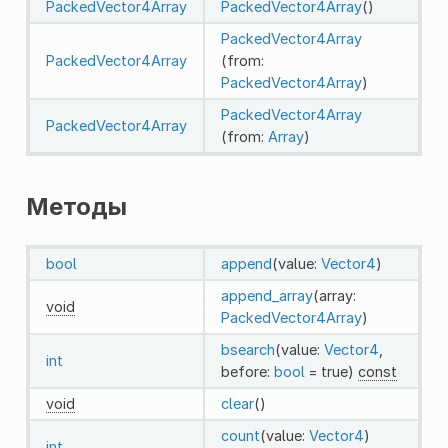
PackedVector4Array
PackedVector4Array
()
PackedVector4Array
PackedVector4Array
(from:
PackedVector4Array
)
PackedVector4Array
PackedVector4Array
(from:
Array
)
Методы
bool
append
(value:
Vector4
)
append_array
(array:
void
PackedVector4Array
)
bsearch
(value:
Vector4
,
int
before:
bool
= true)
const
void
clear
()
count
(value:
Vector4
)
int