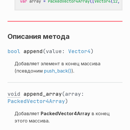
var
array
=
PackedVector4Array
([
Vector4
(
12
,
34
,
Описания метода
bool
append
(value:
Vector4
)
Добавляет элемент в конец массива
(псевдоним
push_back()
).
void
append_array
(array:
PackedVector4Array
)
Добавляет
PackedVector4Array
в конец
этого массива.