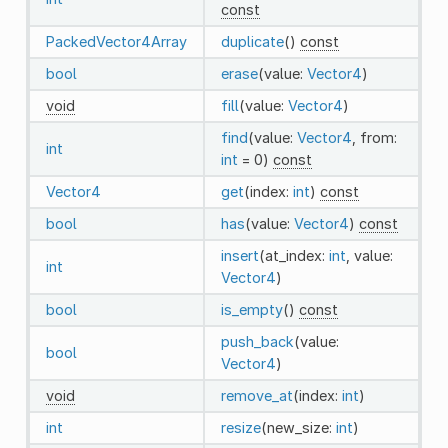
const
PackedVector4Array
duplicate
()
const
bool
erase
(value:
Vector4
)
void
fill
(value:
Vector4
)
find
(value:
Vector4
, from:
int
int
= 0)
const
Vector4
get
(index:
int
)
const
bool
has
(value:
Vector4
)
const
insert
(at_index:
int
, value:
int
Vector4
)
bool
is_empty
()
const
push_back
(value:
bool
Vector4
)
void
remove_at
(index:
int
)
int
resize
(new_size:
int
)