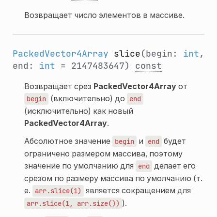
Возвращает число элементов в массиве.
PackedVector4Array
slice
(begin:
int
,
end:
int
= 2147483647)
const
Возвращает срез
PackedVector4Array
от
(включительно) до
begin
end
(исключительно) как новый
PackedVector4Array
.
Абсолютное значение
и
будет
begin
end
ограничено размером массива, поэтому
значение по умолчанию для
делает его
end
срезом по размеру массива по умолчанию (т.
е.
является сокращением для
arr.slice(1)
).
arr.slice(1,
arr.size())