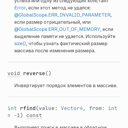
успеха или одну из следующих констант
Error
, если этот метод не удался:
@GlobalScope.ERR_INVALID_PARAMETER
,
если размер отрицательный, или
@GlobalScope.ERR_OUT_OF_MEMORY
, если
выделение памяти не удается. Используйте
size()
, чтобы узнать фактический размер
массива после изменения размера.
void
reverse
()
Инвертирует порядок элементов в массиве.
int
rfind
(value:
Vector4
, from:
int
= -1)
const
Выполняет поиск в массиве в обратном