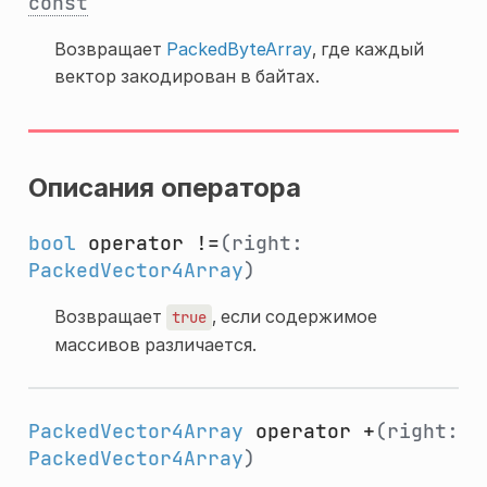
const
Возвращает
PackedByteArray
, где каждый
вектор закодирован в байтах.
Описания оператора
bool
operator !=
(right:
PackedVector4Array
)
Возвращает
, если содержимое
true
массивов различается.
PackedVector4Array
operator +
(right:
PackedVector4Array
)