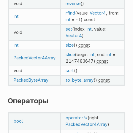
void
reverse
()
rfind
(value:
Vector4
, from:
int
int
= -1)
const
set
(index:
int
, value:
void
Vector4
)
int
size
()
const
slice
(begin:
int
, end:
int
=
PackedVector4Array
2147483647)
const
void
sort
()
PackedByteArray
to_byte_array
()
const
Операторы
operator !=
(right:
bool
PackedVector4Array
)