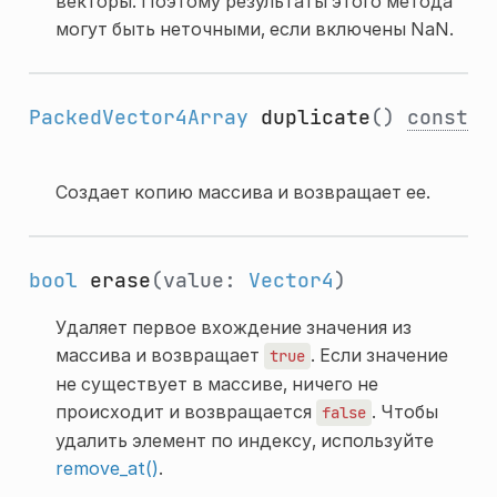
векторы. Поэтому результаты этого метода
могут быть неточными, если включены NaN.
PackedVector4Array
duplicate
()
const
Создает копию массива и возвращает ее.
bool
erase
(value:
Vector4
)
Удаляет первое вхождение значения из
массива и возвращает
. Если значение
true
не существует в массиве, ничего не
происходит и возвращается
. Чтобы
false
удалить элемент по индексу, используйте
remove_at()
.