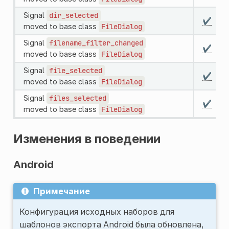
Signal
dir_selected
✔️
moved to base class
FileDialog
Signal
filename_filter_changed
✔️
moved to base class
FileDialog
Signal
file_selected
✔️
moved to base class
FileDialog
Signal
files_selected
✔️
moved to base class
FileDialog
Изменения в поведении
Android
Примечание
Конфигурация исходных наборов для
шаблонов экспорта Android была обновлена,