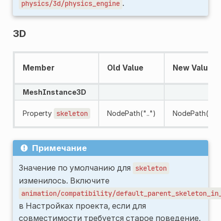
.
physics/3d/physics_engine
3D
Member
Old Value
New Value
MeshInstance3D
Property
skeleton
NodePath("..")
NodePath("")
Примечание
Значение по умолчанию для
skeleton
изменилось. Включите
animation/compatibility/default_parent_skeleton_in
в Настройках проекта, если для
совместимости требуется старое поведение.