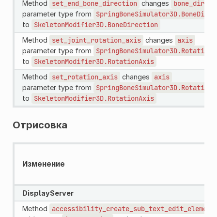
Method
set_end_bone_direction
changes
bone_direct
parameter type from
SpringBoneSimulator3D.BoneDirec
to
SkeletonModifier3D.BoneDirection
Method
set_joint_rotation_axis
changes
axis
parameter type from
SpringBoneSimulator3D.RotationA
to
SkeletonModifier3D.RotationAxis
Method
set_rotation_axis
changes
axis
parameter type from
SpringBoneSimulator3D.RotationA
to
SkeletonModifier3D.RotationAxis
Отрисовка
Изменение
DisplayServer
Method
accessibility_create_sub_text_edit_element