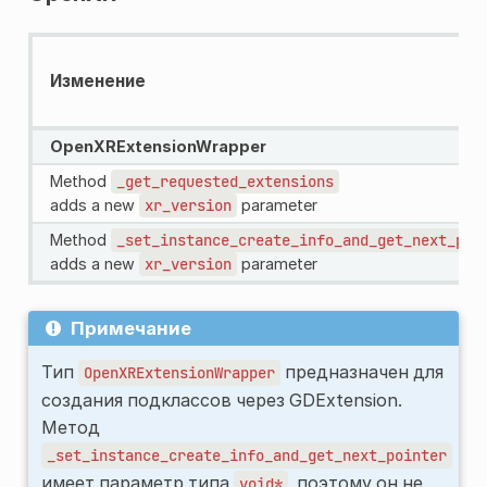
Изменение
OpenXRExtensionWrapper
Method
_get_requested_extensions
adds a new
xr_version
parameter
Method
_set_instance_create_info_and_get_next_poi
adds a new
xr_version
parameter
Примечание
Тип
предназначен для
OpenXRExtensionWrapper
создания подклассов через GDExtension.
Метод
_set_instance_create_info_and_get_next_pointer
имеет параметр типа
, поэтому он не
void*