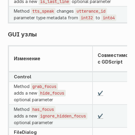
adds a new
is_last_line
optional parameter
Method
tts_speak
changes
utterance_id
parameter type metadata from
int32
to
int64
GUI узлы
Совместимо
Изменение
с GDScript
Control
Method
grab_focus
adds a new
hide_focus
✔️
optional parameter
Method
has_focus
adds a new
ignore_hidden_focus
✔️
optional parameter
FileDialog