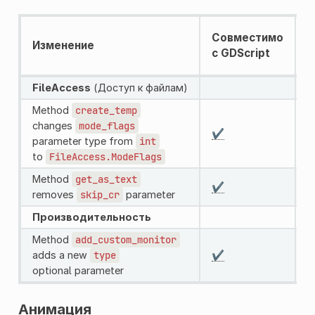
С
Совместимо
Изменение
с
с GDScript
к
FileAccess
(Доступ к файлам)
Method
create_temp
changes
mode_flags
✔️
✔
parameter type from
int
to
FileAccess.ModeFlags
Method
get_as_text
✔️
✔
removes
skip_cr
parameter
Производительность
Method
add_custom_monitor
adds a new
type
✔️
✔
optional parameter
Анимация