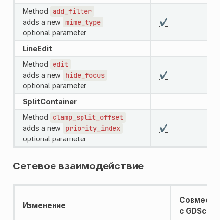
Method
add_filter
adds a new
mime_type
✔️
optional parameter
LineEdit
Method
edit
adds a new
hide_focus
✔️
optional parameter
SplitContainer
Method
clamp_split_offset
adds a new
priority_index
✔️
optional parameter
Сетевое взаимодействие
Совмести
Изменение
с GDScript