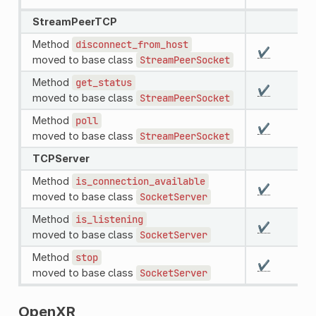
StreamPeerTCP
Method
disconnect_from_host
✔️
moved to base class
StreamPeerSocket
Method
get_status
✔️
moved to base class
StreamPeerSocket
Method
poll
✔️
moved to base class
StreamPeerSocket
TCPServer
Method
is_connection_available
✔️
moved to base class
SocketServer
Method
is_listening
✔️
moved to base class
SocketServer
Method
stop
✔️
moved to base class
SocketServer
OpenXR