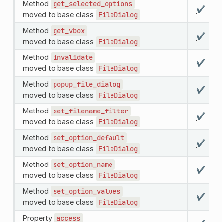
Method
get_selected_options
✔️
moved to base class
FileDialog
Method
get_vbox
✔️
moved to base class
FileDialog
Method
invalidate
✔️
moved to base class
FileDialog
Method
popup_file_dialog
✔️
moved to base class
FileDialog
Method
set_filename_filter
✔️
moved to base class
FileDialog
Method
set_option_default
✔️
moved to base class
FileDialog
Method
set_option_name
✔️
moved to base class
FileDialog
Method
set_option_values
✔️
moved to base class
FileDialog
Property
access