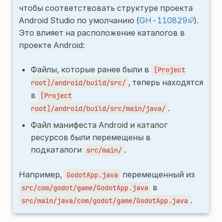
чтобы соответствовать структуре проекта
Android Studio по умолчанию (
GH-110829
).
Это влияет на расположение каталогов в
проекте Android:
Файлы, которые ранее были в
[Project
, теперь находятся
root]/android/build/src/
в
[Project
.
root]/android/build/src/main/java/
Файл манифеста Android и каталог
ресурсов были перемещены в
подкаталоги
.
src/main/
Например,
перемещенный из
GodotApp.java
в
src/com/godot/game/GodotApp.java
.
src/main/java/com/godot/game/GodotApp.java