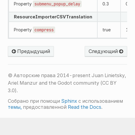
Property
submenu_popup_delay
0.3
0.2
ResourceImporterCSVTranslation
Property
compress
true
1
Предыдущий
Следующий
© Авторские права 2014-present Juan Linietsky,
Ariel Manzur and the Godot community (CC BY
3.0).
Собрано при помощи
Sphinx
с использованием
темы,
предоставленной
Read the Docs
.