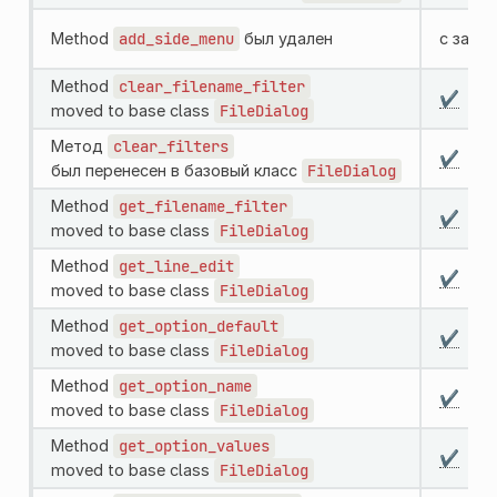
Method
add_side_menu
был удален
с загл
Method
clear_filename_filter
✔️
moved to base class
FileDialog
Метод
clear_filters
✔️
был перенесен в базовый класс
FileDialog
Method
get_filename_filter
✔️
moved to base class
FileDialog
Method
get_line_edit
✔️
moved to base class
FileDialog
Method
get_option_default
✔️
moved to base class
FileDialog
Method
get_option_name
✔️
moved to base class
FileDialog
Method
get_option_values
✔️
moved to base class
FileDialog