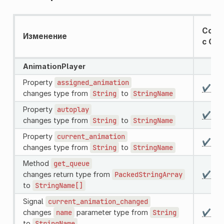
Совм
Изменение
с GDS
AnimationPlayer
Property
assigned_animation
✔️
changes type from
String
to
StringName
Property
autoplay
✔️
changes type from
String
to
StringName
Property
current_animation
✔️
changes type from
String
to
StringName
Method
get_queue
changes return type from
PackedStringArray
✔️
to
StringName[]
Signal
current_animation_changed
changes
name
parameter type from
String
✔️
to
StringName