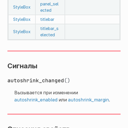
panel_sel
StyleBox
ected
StyleBox
titlebar
titlebar_s
StyleBox
elected
Сигналы
autoshrink_changed
()
Вызывается при изменении
autoshrink_enabled
или
autoshrink_margin
.