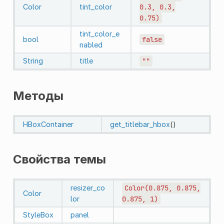
Color
tint_color
0.3,
0.3,
0.75)
tint_color_e
bool
false
nabled
String
title
""
Методы
HBoxContainer
get_titlebar_hbox
()
Свойства темы
resizer_co
Color(0.875,
0.875,
Color
lor
0.875,
1)
StyleBox
panel