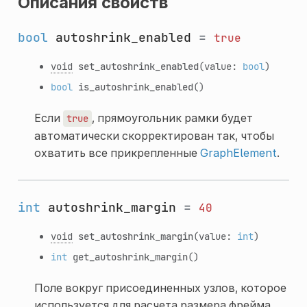
Описания свойств
bool
autoshrink_enabled
=
true
void
set_autoshrink_enabled
(value:
bool
)
bool
is_autoshrink_enabled
()
Если
, прямоугольник рамки будет
true
автоматически скорректирован так, чтобы
охватить все прикрепленные
GraphElement
.
int
autoshrink_margin
=
40
void
set_autoshrink_margin
(value:
int
)
int
get_autoshrink_margin
()
Поле вокруг присоединенных узлов, которое
используется для расчета размера фрейма,