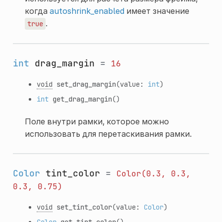
когда
autoshrink_enabled
имеет значение
.
true
int
drag_margin
=
16
void
set_drag_margin
(value:
int
)
int
get_drag_margin
()
Поле внутри рамки, которое можно
использовать для перетаскивания рамки.
Color
tint_color
=
Color(0.3,
0.3,
0.3,
0.75)
void
set_tint_color
(value:
Color
)
Color
get_tint_color
()