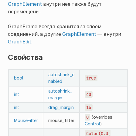
GraphElement
внутри нее также будут
перемещены.
GraphFrame всегда хранится за слоем
соединений, а другие
GraphElement
— внутри
GraphEdit
.
Свойства
autoshrink_e
bool
true
nabled
autoshrink_
int
40
margin
int
drag_margin
16
0
(overrides
MouseFilter
mouse_filter
Control
)
Color(0.3,